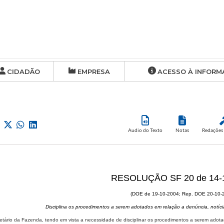
CIDADÃO
EMPRESA
ACESSO À INFORM
Audio do Texto
Notas
Redações 
RESOLUÇÃO SF 20 de 14-
(DOE de 19-10-2004; Rep. DOE 20-10-
Disciplina os procedimentos a serem adotados em relação a denúncia, notíc
etário da Fazenda, tendo em vista a necessidade de disciplinar os procedimentos a serem adot