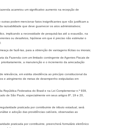
azenda acarretou um significativo aumento na recepção de
utras podem mencionar fatos insignificantes que não justificam a
a razoabilidade que deve guarnecer os atos administrativos;
co, implicando a necessidade de pesquisá-las até a exaustão, na
rentes ou desafetos, hipótese em que é preciso não estimular o
;
aça de fazê-las, para a obtenção de vantagens ilícitas ou imorais;
ria da Fazenda com um limitado contingente de Agentes Fiscais de
 prioritariamente, a manutenção e o incremento da arrecadação
e relevância, em estrita obediência ao princípio constitucional da
ados e atingimento de metas de desempenho estipuladas em
 da República Federativa do Brasil e na Lei Complementar n.º 939,
stado de São Paulo, especialmente em seus artigos 8º, 19 e 20,
egularidade praticada por contribuinte de tributo estadual, será
análise e adoção das providências cabíveis, observadas as
ridade praticada por contribuinte, preencherá formulário eletrônico