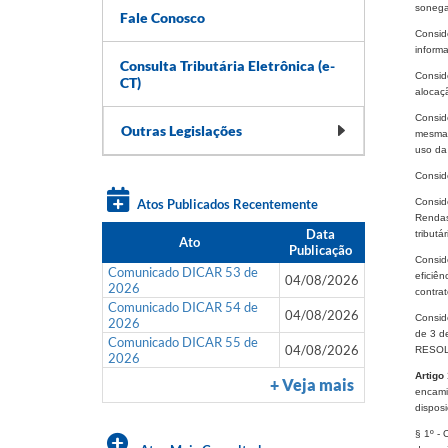
sonega
Fale Conosco
Consid
informa
Consulta Tributária Eletrônica (e-
Consid
CT)
alocaç
Consid
Outras Legislações
mesma 
uso da 
Consid
Atos Publicados Recentemente
Consid
Rendas
Data
tributár
Ato
Publicação
Conside
Comunicado DICAR 53 de
eficiê
04/08/2026
2026
contra
Comunicado DICAR 54 de
04/08/2026
Conside
2026
de 3 de
Comunicado DICAR 55 de
04/08/2026
RESOL
2026
Artigo 
+ Veja mais
encami
disposi
§ 1º - 