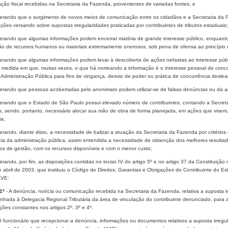
ção fiscal recebidas na Secretaria da Fazenda, provenientes de variadas fontes, e
erando que o surgimento de novos meios de comunicação entre os cidadãos e a Secretaria da F
ções versando sobre supostas irregularidades praticadas por contribuintes de tributos estaduais;
erando que algumas informações podem encerrar matéria de grande interesse público, enquanto o
ão de recursos humanos ou materiais extremamente onerosos, sob pena de ofensa ao princípio d
erando que algumas informações podem levar à descoberta de ações nefastas ao interesse públi
medida em que, muitas vezes, o que há norteando a informação é o interesse pessoal de concor
Administração Pública para fins de vingança, desvio de poder ou prática de concorrência desleal
erando que pessoas acobertadas pelo anonimato podem utilizar-se de falsas denúncias ou da ame
erando que o Estado de São Paulo possui elevado número de contribuintes, contando a Secreta
, sendo, portanto, necessário alocar sua mão de obra de forma planejada, em ações que visem,
ia;
rando, diante disto, a necessidade de balizar a atuação da Secretaria da Fazenda por critérios d
ncia da administração pública, assim entendida a necessidade de obtenção dos melhores result
tos de gestão, com os recursos disponíveis e com o menor custo;
rando, por fim, as disposições contidas no inciso IV do artigo 5º e no artigo 37 da Constituição
 abril de 2003, que instituiu o Código de Direitos, Garantias e Obrigações do Contribuinte do E
VE:
1º
- A denúncia, notícia ou comunicação recebida na Secretaria da Fazenda, relativa a suposta irr
nhada à Delegacia Regional Tributária da área de vinculação do contribuinte denunciado, para 
ções constantes nos artigos 2º, 3º e 4º.
O funcionário que recepcionar a denúncia, informações ou documentos relativos a suposta irregula