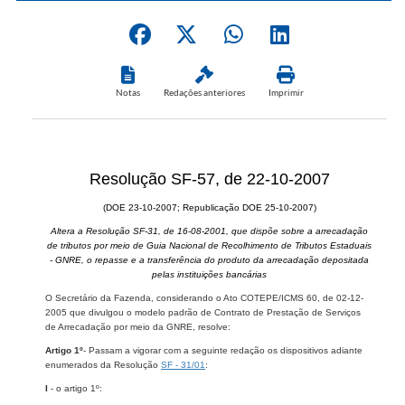
Notas
Redações anteriores
Imprimir
Resolução SF-57, de 22-10-2007
(DOE 23-10-2007; Republicação DOE 25-10-2007)
Altera a Resolução SF-31, de 16-08-2001, que dispõe sobre a arrecadação
de tributos por meio de Guia Nacional de Recolhimento de Tributos Estaduais
- GNRE, o repasse e a transferência do produto da arrecadação depositada
pelas instituições bancárias
O Secretário da Fazenda, considerando o Ato COTEPE/ICMS 60, de 02-12-
2005 que divulgou o modelo padrão de Contrato de Prestação de Serviços
de Arrecadação por meio da GNRE, resolve:
Artigo 1º
- Passam a vigorar com a seguinte redação os dispositivos adiante
enumerados da Resolução
SF - 31/01
:
I
- o artigo 1º: