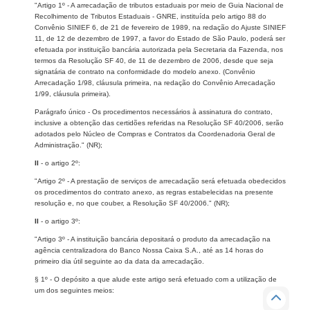
"Artigo 1º - A arrecadação de tributos estaduais por meio de Guia Nacional de
Recolhimento de Tributos Estaduais - GNRE, instituída pelo artigo 88 do
Convênio SINIEF 6, de 21 de fevereiro de 1989, na redação do Ajuste SINIEF
11, de 12 de dezembro de 1997, a favor do Estado de São Paulo, poderá ser
efetuada por instituição bancária autorizada pela Secretaria da Fazenda, nos
termos da Resolução SF 40, de 11 de dezembro de 2006, desde que seja
signatária de contrato na conformidade do modelo anexo. (Convênio
Arrecadação 1/98, cláusula primeira, na redação do Convênio Arrecadação
1/99, cláusula primeira).
Parágrafo único - Os procedimentos necessários à assinatura do contrato,
inclusive a obtenção das certidões referidas na Resolução SF 40/2006, serão
adotados pelo Núcleo de Compras e Contratos da Coordenadoria Geral de
Administração." (NR);
II
- o artigo 2º:
"Artigo 2º - A prestação de serviços de arrecadação será efetuada obedecidos
os procedimentos do contrato anexo, as regras estabelecidas na presente
resolução e, no que couber, a Resolução SF 40/2006." (NR);
II
- o artigo 3º:
"Artigo 3º - A instituição bancária depositará o produto da arrecadação na
agência centralizadora do Banco Nossa Caixa S.A., até as 14 horas do
primeiro dia útil seguinte ao da data da arrecadação.
§ 1º - O depósito a que alude este artigo será efetuado com a utilização de
um dos seguintes meios: