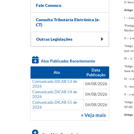
O Secr
Fale Conosco
Artigo 
I – o p
Consulta Tributária Eletrônica (e-
CT)
“Parágr
Núcleo
Outras Legislações
II – o a
“Artig
que co
III – o
Atos Publicados Recentemente
“Artigo
Data
data da
Ato
Publicação
IV - o i
Comunicado DICAR 53 de
04/08/2026
2026
“II - e
Comunicado DICAR 54 de
04/08/2026
V - o a
2026
Comunicado DICAR 55 de
“Artig
04/08/2026
2026
SF-80, 
+ Veja mais
Artigo