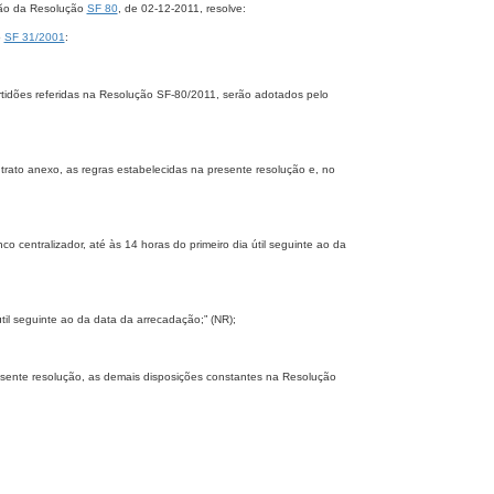
ção da Resolução
SF 80
, de 02-12-2011, resolve:
o
SF 31/2001
:
ertidões referidas na Resolução SF-80/2011, serão adotados pelo
trato anexo, as regras estabelecidas na presente resolução e, no
co centralizador, até às 14 horas do primeiro dia útil seguinte ao da
útil seguinte ao da data da arrecadação;” (NR);
resente resolução, as demais disposições constantes na Resolução