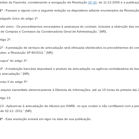
etário da Fazenda, considerando a revogação da Resolução
SF 40
, de 11-12-2006 e a publica
1º
- Passam a vigorar com a seguinte redação os dispositivos adiante enumerados da Resoluçã
arágrafo único do artigo 1º:
afo único - Os procedimentos necessários à assinatura do contrato, inclusive a obtenção das c
 de Compras e Contratos da Coordenadoria Geral de Administração.” (NR);
rtigo 2º:
o 2º - A prestação de serviços de arrecadação será efetuada obedecidos os procedimentos do con
uber, a Resolução SF-80/2011.” (NR);
 “caput” do artigo 3º:
 3º - A instituição bancária depositará o produto da arrecadação na agência centralizadora do ban
 arrecadação.” (NR);
nciso II do artigo 5º:
m arquivo transmitido eletronicamente à Diretoria de Informações, até as 15 horas do primeiro dia 
rtigo 13:
o 13 - Aplicam-se à arrecadação de tributos por GNRE, no que couber e não conflitarem com a p
de 02-12- 2011.” (NR).
 2º
- Esta resolução entrará em vigor na data de sua publicação.