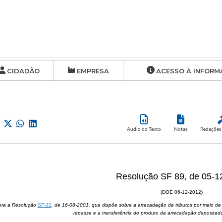
CIDADÃO
EMPRESA
ACESSO À INFORM
Audio do Texto
Notas
Redações 
Resolução SF 89, de 05-1
(DOE 06-12-2012)
era a Resolução
SF-31
, de 16-08-2001, que dispõe sobre a arrecadação de tributos por meio de
repasse e a transferência do produto da arrecadação depositada 