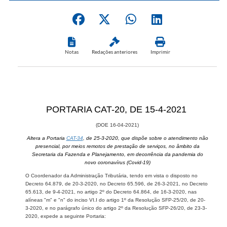
Notas
Redações anteriores
Imprimir
​PORTARIA CAT-20, DE 15-4-2021
(DOE 16-04-2021)
Altera a Portaria
CAT-34
, de 25-3-2020, que dispõe sobre o atendimento não
presencial, por meios remotos de prestação de serviços, no âmbito da
Secretaria da Fazenda e Planejamento, em decorrência da pandemia do
novo coronavírus (Covid-19)
O Coordenador da Administração Tributária, tendo em vista o disposto no
Decreto 64.879, de 20-3-2020, no Decreto 65.596, de 26-3-2021, no Decreto
65.613, de 9-4-2021, no artigo 2º do Decreto 64.864, de 16-3-2020, nas
alíneas "m" e "n" do inciso VI.I do artigo 1º da Resolução SFP-25/20, de 20-
3-2020, e no parágrafo único do artigo 2º da Resolução SFP-26/20, de 23-3-
2020, expede a seguinte Portaria: