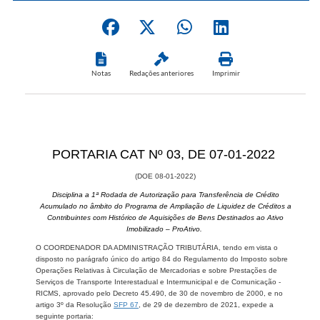
Notas
Redações anteriores
Imprimir
​PORTARIA CAT Nº 03, DE 07-01-2022
(DOE 08-01-2022)
Disciplina a 1ª Rodada de Autorização para Transferência de Crédito
Acumulado no âmbito do Programa de Ampliação de Liquidez de Créditos a
Contribuintes com Histórico de Aquisições de Bens Destinados ao Ativo
Imobilizado – ProAtivo.
O COORDENADOR DA ADMINISTRAÇÃO TRIBUTÁRIA, tendo em vista o
disposto no parágrafo único do artigo 84 do Regulamento do Imposto sobre
Operações Relativas à Circulação de Mercadorias e sobre Prestações de
Serviços de Transporte Interestadual e Intermunicipal e de Comunicação -
RICMS, aprovado pelo Decreto 45.490, de 30 de novembro de 2000, e no
artigo 3º da Resolução
SFP 67
, de 29 de dezembro de 2021, expede a
seguinte portaria: