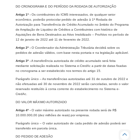
DO CRONOGRAMA E DO PERÍODO DA RODADA DE AUTORIZAÇÃO
Artigo 1º -
Os contribuintes do ICMS interessados, de qualquer setor
econômico, poderão protocolar pedido de adesão à 1ª Rodada de
Autorização para Transferência de Crédito Acumulado no âmbito do Programa
de Ampliação de Liquidez de Créditos a Contribuintes com histórico de
Aquisições de Bens Destinados ao Ativo Imobilizado – ProAtivo no período de
12 de janeiro de 2022 até 11 de fevereiro de 2022.
Artigo 2º -
O Coordenador da Administração Tributária decidirá sobre os
pedidos de adesão válidos, com base nesta portaria e na legislação aplicável.
Artigo 3º -
A transferência autorizada de crédito acumulado será feita
mediante solicitação realizada no Sistema e-CredAc a partir de datas fixadas
no cronograma a ser estabelecido nos termos do artigo 15.
Parágrafo único – As transferências autorizadas até 31 de outubro de 2022 e
não efetuadas até 30 de novembro de 2022 serão canceladas, sendo o valor
reservado restituído à conta corrente do estabelecimento no Sistema e-
CredAc.
DO VALOR MÁXIMO AUTORIZADO
Artigo 4º -
O valor máximo autorizado na presente rodada será de R$
10.000.000,00 (dez milhões de reais) por empresa.
Parágrafo único – O valor autorizado de cada pedido de adesão poderá ser
transferido em parcela única.
DO PEDIDO DE ADESÃO