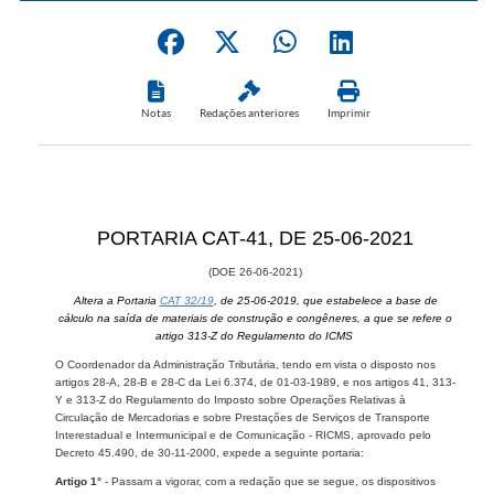
Notas
Redações anteriores
Imprimir
​PORTARIA CAT-41, DE 25-06-2021
(DOE 26-06-2021)
Altera a Portaria
CAT 32/19
, de 25-06-2019, que estabelece a base de
cálculo na saída de materiais de construção e congêneres, a que se refere o
artigo 313-Z do Regulamento do ICMS
O Coordenador da Administração Tributária, tendo em vista o disposto nos
artigos 28-A, 28-B e 28-C da Lei 6.374, de 01-03-1989, e nos artigos 41, 313-
Y e 313-Z do Regulamento do Imposto sobre Operações Relativas à
Circulação de Mercadorias e sobre Prestações de Serviços de Transporte
Interestadual e Intermunicipal e de Comunicação - RICMS, aprovado pelo
Decreto 45.490, de 30-11-2000, expede a seguinte portaria:
Artigo 1°
- Passam a vigorar, com a redação que se segue, os dispositivos