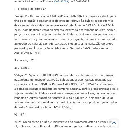
adiante indicados da Portaria
CAT 32/19
, de 25-06-2019:
I - o “caput” do artigo 1º
“Artigo 1º - No período de 01-07-2019 a 31-07-2021, a base de cálculo para
fins de retenção e pagamento do imposto relativo às saídas subsequentes
das mercadorias indicadas no Anexo XVII da Portaria CAT 68/19, de 13-12-
2019, com destino a estabelecimento localizado em território paulista, será o
preço praticado pelo sujeito passivo, incluídos os valores correspondentes a
frete, carreto, seguro, impostos e outros encargos transferíveis ao adquirente,
acrescido do valor adicionado calculado mediante a multiplicação do preço
praticado pelo Índice de Valor Adicionado Setorial - IVA-ST relacionado no
Anexo Único.” (NR);
II - do artigo 2º:
a) o “caput”:
“Artigo 2º - A partir de 01-08-2021, a base de cálculo para fins de retenção e
pagamento do imposto relativo às saídas subsequentes das mercadorias
indicadas no Anexo XVII da Portaria CAT 68/19, de 13-12-2019, com destino
a estabelecimento localizado em território paulista, será o preço praticado pelo
sujeito passivo, incluídos os valores correspondentes a frete, carreto, seguro,
impostos e outros encargos transferíveis ao adquirente, acrescido do valor
adicionado calculado mediante a multiplicação do preço praticado pelo Índice
de Valor Adicionado Setorial - IVA-ST.” (NR);
b) o § 2º:
“§ 2º - Na hipótese de não cumprimento dos prazos previstos no item 1 do §
1º, a Secretaria da Fazenda e Planejamento poderá editar ato divulgando o