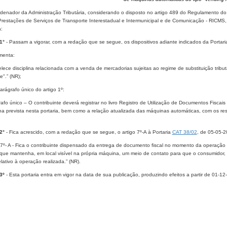
denador da Administração Tributária, considerando o disposto no artigo 489 do Regulamento do
Prestações de Serviços de Transporte Interestadual e Intermunicipal e de Comunicação - RICMS
a:
1°
- Passam a vigorar, com a redação que se segue, os dispositivos adiante indicados da Portar
menta:
lece disciplina relacionada com a venda de mercadorias sujeitas ao regime de substituição tribu
".” (NR);
parágrafo único do artigo 1º:
afo único – O contribuinte deverá registrar no livro Registro de Utilização de Documentos Fisc
ina prevista nesta portaria, bem como a relação atualizada das máquinas automáticas, com os re
2°
- Fica acrescido, com a redação que se segue, o artigo 7º-A à Portaria
CAT 38/02
, de 05-05-2
o 7º- A - Fica o contribuinte dispensado da entrega de documento fiscal no momento da operação
que mantenha, em local visível na própria máquina, um meio de contato para que o consumidor, s
relativo à operação realizada.” (NR).
3º
- Esta portaria entra em vigor na data de sua publicação, produzindo efeitos a partir de 01-12