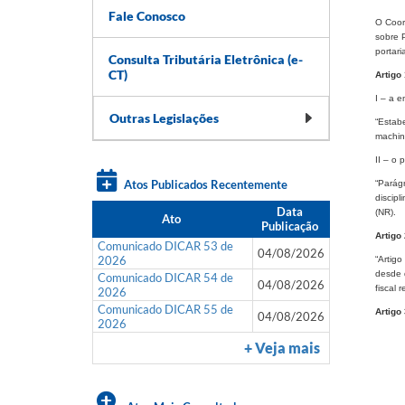
Fale Conosco
O Coor
sobre 
portari
Consulta Tributária Eletrônica (e-
CT)
Artigo 
I – a e
Outras Legislações
“Estabe
machine
II – o 
Atos Publicados Recentemente
“Parágr
discipl
Data
(NR).
Ato
Publicação
Artigo 
Comunicado DICAR 53 de
04/08/2026
2026
“Artig
desde 
Comunicado DICAR 54 de
04/08/2026
fiscal 
2026
Comunicado DICAR 55 de
Artigo 
04/08/2026
2026
+ Veja mais