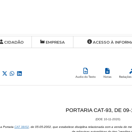
CIDADÃO
EMPRESA
ACESSO À INFORM
Audio do Texto
Notas
Redações 
​PORTARIA CAT-93, DE 09-
(DOE 10-11-2020)
 a Portaria
CAT 38/02
, de 05-05-2002, que estabelece disciplina relacionada com a venda de merc
de máquinas automáticas do tipo "vending