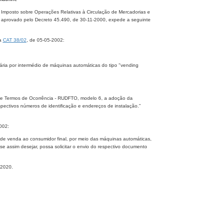
 Imposto sobre Operações Relativas à Circulação de Mercadorias e
, aprovado pelo Decreto 45.490, de 30-11-2000, expede a seguinte
ia
CAT 38/02
, de 05-05-2002:
tária por intermédio de máquinas automáticas do tipo "vending
ais e Termos de Ocorrência - RUDFTO, modelo 6, a adoção da
spectivos números de identificação e endereços de instalação.”
002:
 de venda ao consumidor final, por meio das máquinas automáticas,
e assim desejar, possa solicitar o envio do respectivo documento
-2020.