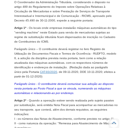
O Coordenador da Administração Tributária, considerando o disposto no
artigo 489 do Regulamento do Imposto sobre Operações Relativas à
Circulação de Mercadorias e sobre Prestação de Serviços de Transporte
Interestadual e Intermunicipal e de Comunicação - RICMS, aprovado pelo
Decreto 45.490 de 30-11-2000, expede a seguinte portaria:
Artigo 1º
- Os locais onde empresas instalarão máquinas automáticas do tipo
"vending machine" neste Estado para venda de mercadorias sujeitas ao
regime de substituição tributária ficam dispensados de inscrição no Cadastro
de Contribuintes do ICMS.
Parágrafo único – O contribuinte deverá registrar no livro Registro de
Utilização de Documentos Fiscais e Termos de Ocorrência - RUDFTO, modelo
6, a adoção da disciplina prevista nesta portaria, bem como a relação
atualizada das máquinas automáticas, com os respectivos números de
identificação e endereços de instalação.
(Reda
ção dada ao parágrafo
único pela Portaria
CAT-93/2020
, de 09-11-2020, DOE 10-11-2020; efeitos a
partir de 01-12-2020)
Parágrafo único - O contribuinte deverá comunicar sua adoção ao disposto
nesta portaria ao Posto Fiscal a que se vincula, numerando as máquinas
automáticas e relacionando-as por endereço.
Artigo 2º
- Quando a operação estiver sendo realizada pelo sujeito passivo
por substituição, será emitida Nota Fiscal para acompanhar as mercadorias no
seu transporte, que conterá, além dos demais requisitos, as seguintes
indicações:
I - os números das Notas de Abastecimento, conforme previsto no artigo 4º;
II - como natureza da operação: "Remessa para Abastecimento de Máquinas
Automáticas;