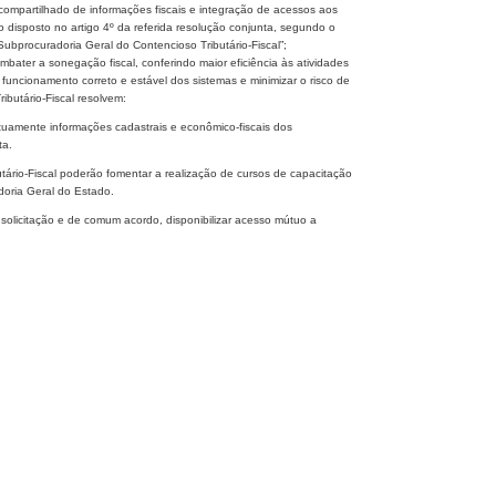
compartilhado de informações fiscais e integração de acessos aos
disposto no artigo 4º da referida resolução conjunta, segundo o
ubprocuradoria Geral do Contencioso Tributário-Fiscal”;
ater a sonegação fiscal, conferindo maior eficiência às atividades
funcionamento correto e estável dos sistemas e minimizar o risco de
ibutário-Fiscal resolvem:
tuamente informações cadastrais e econômico-fiscais dos
ta.
tário-Fiscal poderão fomentar a realização de cursos de capacitação
doria Geral do Estado.
solicitação e de comum acordo, disponibilizar acesso mútuo a