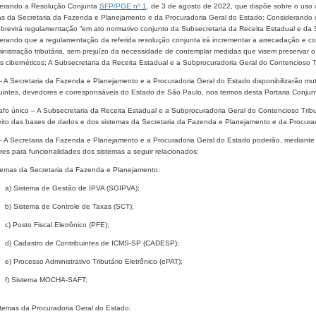
erando a Resolução Conjunta
SFP/PGE nº 1
, de 3 de agosto de 2022, que dispõe sobre o uso 
as da Secretaria da Fazenda e Planejamento e da Procuradoria Geral do Estado; Considerando o 
brevirá regulamentação “em ato normativo conjunto da Subsecretaria da Receita Estadual e da S
rando que a regulamentação da referida resolução conjunta irá incrementar a arrecadação e comb
nistração tributária, sem prejuízo da necessidade de contemplar medidas que visem preservar o 
 cibernéticos; A Subsecretaria da Receita Estadual e a Subprocuradoria Geral do Contencioso Tr
- A Secretaria da Fazenda e Planejamento e a Procuradoria Geral do Estado disponibilizarão mu
buintes, devedores e corresponsáveis do Estado de São Paulo, nos termos desta Portaria Conjun
fo único – A Subsecretaria da Receita Estadual e a Subprocuradoria Geral do Contencioso Tribu
eito das bases de dados e dos sistemas da Secretaria da Fazenda e Planejamento e da Procura
- A Secretaria da Fazenda e Planejamento e a Procuradoria Geral do Estado poderão, mediante 
res para funcionalidades dos sistemas a seguir relacionados:
stemas da Secretaria da Fazenda e Planejamento:
a) Sistema de Gestão de IPVA (SGIPVA);
b) Sistema de Controle de Taxas (SCT);
c) Posto Fiscal Eletrônico (PFE);
d) Cadastro de Contribuintes de ICMS-SP (CADESP);
e) Processo Administrativo Tributário Eletrônico (ePAT);
f) Sistema MOCHA-SAFT;
istemas da Procuradoria Geral do Estado: