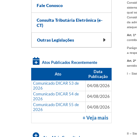
Consid
Fale Conosco
sistem
qual so
Conside
Consulta Tributária Eletrônica (e-
da admi
CT)
ataques
Art. 1º
Outras Legislações
contri
Parágra
a resp
Art. 2º
Atos Publicados Recentemente
servido
Data
Ato
I – Si
Publicação
Comunicado DICAR 53 de
04/08/2026
2026
Comunicado DICAR 54 de
04/08/2026
2026
Comunicado DICAR 55 de
04/08/2026
2026
+ Veja mais
II – S