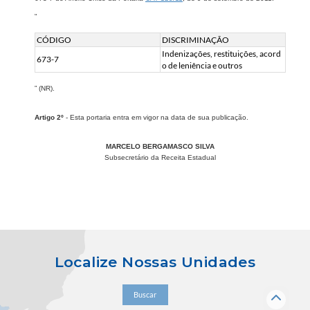
“
CÓDIGO
DISCRIMINAÇÃO
Indenizações, restituições, acord
673-7​​
o de leniência e outros​​
” (NR).
Artigo 2º
- Esta portaria entra em vigor na data de sua publicação.
MARCELO BERGAMASCO SILVA
Subsecretário da Receita Estadual
Localize Nossas Unidades
Buscar