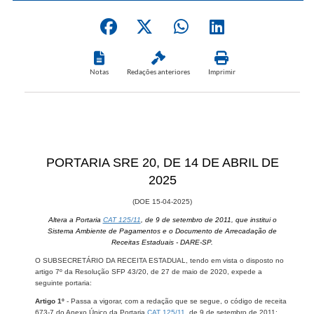
Notas
Redações anteriores
Imprimir
PORTARIA SRE 20, ​​DE 14 DE ABRIL​​​ DE
2025
(DOE ​15-04-2025)
Altera a Portaria
CAT 125/11
, de 9 de se​tembro de 2011, que institui o
Sistema Ambiente de Pagamentos e o Documento de Arrecadação de
Receitas Estaduais - DARE-SP.
O SUBSECRETÁRIO DA RECEITA ESTADUAL, tendo em vista o disposto no
artigo 7º da Resolução SFP 43/20, de 27 de maio de 2020, expede a
seguinte portaria:
Artigo 1º
- Passa a vigorar, com a redação que se segue, o código de receita
673-7 do Anexo Único da Portaria
CAT 125/11
​, de 9 de setembro de 2011: