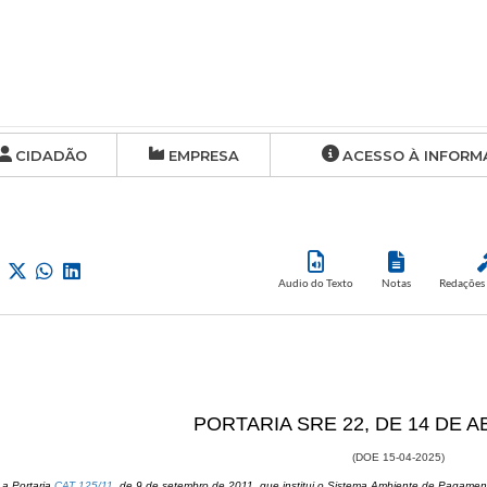
CIDADÃO
EMPRESA
ACESSO À INFORM
Audio do Texto
Notas
Redações 
PORTARIA SR​E 22, DE 14 DE A
(DOE 15-04-2025​​)
 a Portaria
CAT 125/11
, de 9 de setembro de ​​2011, que institui o Sistema Ambiente de Pagam