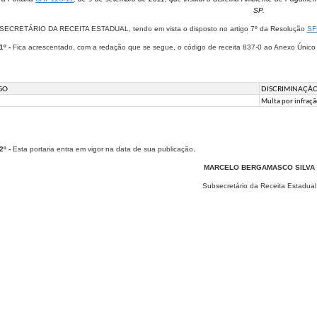
SP.
ECRETÁRIO DA RECEITA ESTADUAL, tendo em vista o disposto no artigo 7º da Resolução
SF
1º -
Fica acrescentado, com a redação que se segue, o código de receita 837-0 ao Anexo Único
GO
DISCRIMINAÇÃ
Multa por infraçã
2º -
Esta portaria entra em vigor na data de sua publicação.
MARCELO BERGAMASCO SILVA
Subsecretário da Receita Estadual​​