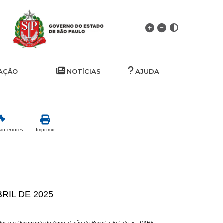
AÇÃO
NOTÍCIAS
AJUDA
anteriores
Imprimir
BRIL DE 2025
entos e o Documento de Arrecadação de Receitas Estaduais - DARE-