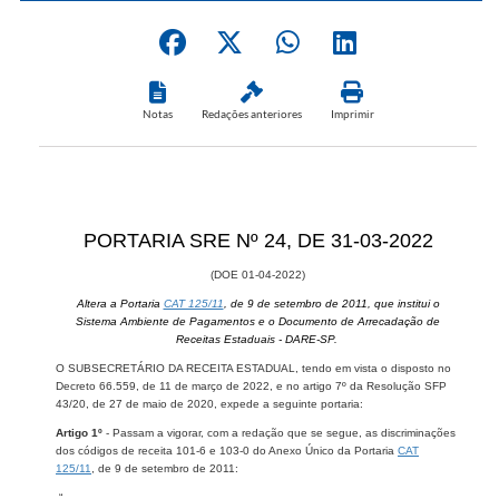
Notas
Redações anteriores
Imprimir
​PORTARIA SRE Nº 24, DE 31-03-2022
(DOE 01-04-2022)
Altera a Portaria
CAT 125/11
, de 9 de setembro de 2011, que institui o
Sistema Ambiente de Pagamentos e o Documento de Arrecadação de
Receitas Estaduais - DARE-SP.
O SUBSECRETÁRIO DA RECEITA ESTADUAL, tendo em vista o disposto no
Decreto 66.559, de 11 de março de 2022, e no artigo 7º da Resolução SFP
43/20, de 27 de maio de 2020, expede a seguinte portaria:
Artigo 1º
- Passam a vigorar, com a redação que se segue, as discriminações
dos códigos de receita 101-6 e 103-0 do Anexo Único da Portaria
CAT
125/11
, de 9 de setembro de 2011:
“