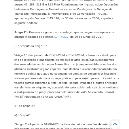
artigos 41, 288, 313-E e 313-F do Regulamento do Imposto sobre Operações
Relativas à Circulação de Mercadorias e sobre Prestações de Serviços de
Transporte Interestadual e Intermunicipal e de Comunicação - RICMS,
aprovado pelo Decreto nº 45.490, de 30 de novembro de 2000, expede a
seguinte portaria:
Artigo 1°
- Passam a vigorar, com a redação que se segue, os dispositivos
adiante indicados da Portaria
CAT 49/17
, de 26 de junho de 2017:
I - o “caput” do artigo 1º:
“Artigo 1º - No período de 01-02-2024 a 31-07-2024, a base de cálculo para
fins de retenção e pagamento do imposto relativo às saídas subsequentes
das mercadorias arroladas no Anexo Único, cuja responsabilidade tenha sido
atribuída mediante regime especial, com destino a revendedor localizado em
território paulista que atue no segmento de vendas ao consumidor final pelo
sistema porta-a-porta, será o preço praticado pelo sujeito passivo, incluídos os
valores correspondentes a frete, carreto, seguro, impostos e outros encargos
transferíveis ao adquirente, acrescido do valor adicionado calculado mediante
a multiplicação do preço praticado pelo Índice de Valor Adicionado Setorial -
IVA-ST relacionado no Anexo Único.” (NR);
II - do artigo 2º:
a) o “caput”:
“
Artigo 2º - A partir de 01-08-2024, a base de cálculo para fins de retenção e
pagamento do imposto relativo às saídas subsequentes das mercadorias