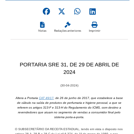
Notas
Redações anteriores
Imprimir
PORT​​ARIA SRE 31, DE 29 DE ABRIL DE
2024
(30-04-2​024)
Altera a Portaria
CAT 49/17
, de 26 de junho de 2017, q​​ue estabelece a base
de cálculo na saída de produtos de perfumaria e higiene pessoal, a que se
referem os artigos 313-F e 313-H do Regulamento do ICMS, com destino a
revendedores que atuam no segmento de vendas a consumidor final pelo
sistema porta-a-porta.
O SUBSECRETÁRIO DA RECEITA ESTADUAL, tendo em vista o disposto nos
artigos 28-A, 28-B e 28-C da Lei nº 6.374, de 1º de março de 1989, e nos