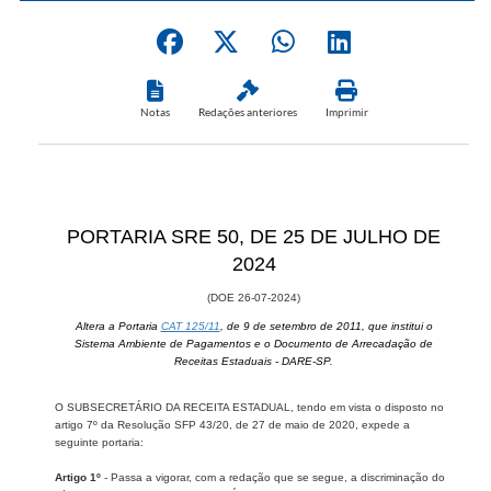
Notas
Redações anteriores
Imprimir
PORTARIA SRE 50, D​E 25 DE JULHO DE
2024
(DOE 26-07​​-2024)
Altera a Portaria
CA​T 125/11
, de 9 de setembro de 2011, que institui o
Sistema Ambiente de Pagamentos e o Documento de Arrecadação de
Receitas Estaduais - DARE-SP.
O SUBSECRETÁRIO DA RECEITA ESTADUAL, tendo em vista o disposto no
artigo 7º da Resolução SFP 43/20, de 27 de maio de 2020, expede a
seguinte portaria:
Artigo 1º
- Passa a vigorar, com a redação que se segue, a discriminação do