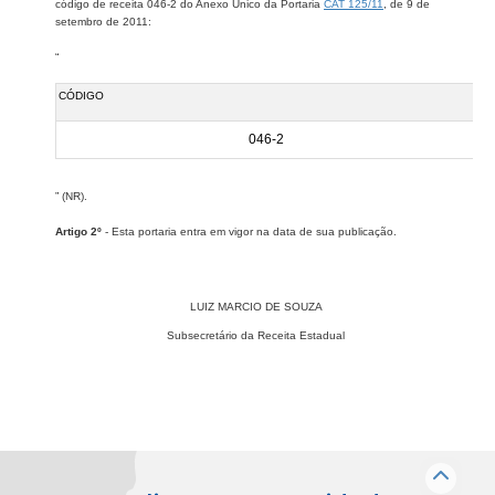
código de receita 046-2 do Anexo Único da Portaria
CAT 125/11
​, de 9 de
setembro de 2011:
“
CÓDIGO​​
046-2
” (NR).
Artigo 2º
- Esta portaria entra em vigor na data de sua publicação.
LUIZ MARCIO DE SOUZA
Subsecretário da Receita Estadual