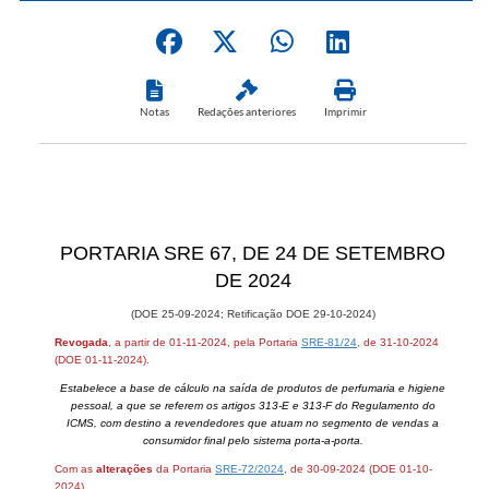
Notas
Redações anteriores
Imprimir
PORTARIA SRE 67, DE ​24 DE SETEMBRO
DE 2024
(DOE 25-09​-2024; Retificação DOE 29-10-2024​)​​
Revogada
, a partir de 01-11-2024, pela Portaria
SRE-81/24
, de 31-10-2024
(DOE 01-11​-2024).​​​​
Estabelece a base ​​de cálculo na saída de produtos de perfumaria e higiene
pessoal, a que se referem os artigos 313-E e 313-F do Regulamento do
ICMS, com destino a revendedores que atuam no segmento de vendas a
consumidor final pelo sistema porta-a-porta.​​​​
Com as
alterações
da Portaria​
SRE-72​​​/2024
, de 30-09-2024 (DOE 01-10-
2024).​​​​​​​​