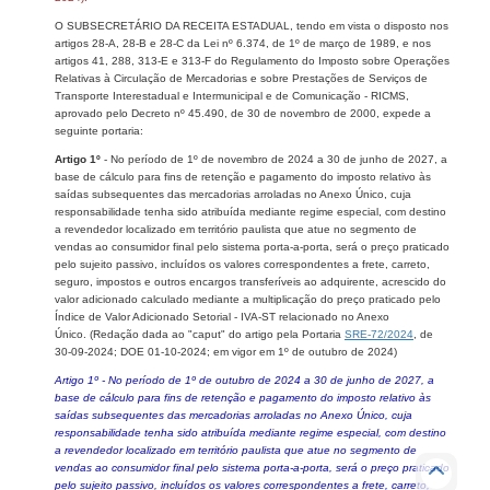
O SUBSECRETÁRIO DA RECEITA ESTADUAL, tendo em vista o disposto nos
artigos 28-A, 28-B e 28-C da Lei nº 6.374, de 1º de março de 1989, e nos
artigos 41, 288, 313-E e 313-F do Regulamento do Imposto sobre Operações
Relativas à Circulação de Mercadorias e sobre Prestações de Serviços de
Transporte Interestadual e Intermunicipal e de Comunicação - RICMS,
aprovado pelo Decreto nº 45.490, de 30 de novembro de 2000, expede a
seguinte portaria:​
Artigo 1º
- No período de 1º de novembro de 2024 a 30 de junho de 2027​, a
base de cálculo para fins de retenção e pagamento do imposto relativo às
saídas subsequentes das mercadorias arroladas no Anexo Único, cuja
responsabilidade tenha sido atribuída mediante regime especial, com destino
a revendedor localizado em território paulist​​a que atue no segmento de
vendas ao consumidor final pelo sistema porta-a-porta, será o preço praticado
pelo sujeito passivo, incluídos os valores corresponde​ntes a frete, carreto,
seguro, impostos e outros encargos transferíveis​ ao adquirente, acrescido do
valor adicionado calculado mediante a multiplicação do preço praticado pelo
Índice de Valor Adicionado Setorial - IVA-ST relacionado no Anexo
Único. (Redação dada ao "caput" do artigo pela Portaria
SRE-72​​​/2024
, de
30-09-2024; DOE 01-10​-2024; em vigor em 1º de outubro de 2024​)​​​​​​​
Artigo 1º - No período de 1º de outubro de 2024 a 30 de junho de 2027, a
base de cálculo para fins de retenção e pagamento do imposto relativo às
saídas subsequentes das mercadorias arroladas no Anexo Único, cuja
responsabilidade tenha sido atribuída mediante regime especial, com destino
a revendedor localizado em território paulista que atue no segmento de
vendas ao consumid​​or final pelo sistema porta-a-porta, será o preço praticado
pelo sujeito passivo, incluídos os valores correspondentes a frete, carreto,