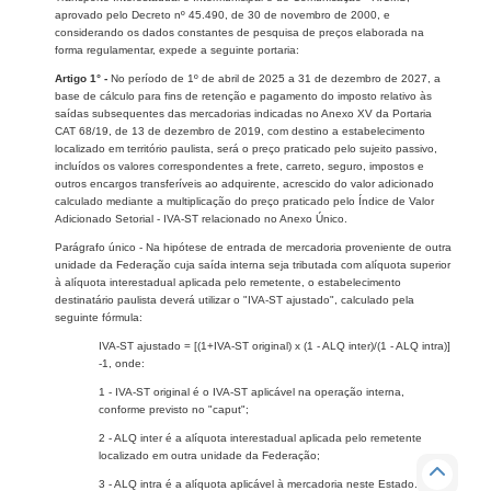
aprovado pelo Decreto nº 45.490, de 30 de novembro de 2000, e
considerando os dados constantes de pesquisa de preços elaborada na
forma regulamentar, expede a seguinte portaria:
Artigo 1° -
No período de 1º de abril de 2025 a 31 de dezembro de 2027, a
base de cálculo para fins de retenção e pagamento do imposto relativo às
saídas subsequentes das mercadorias indicadas no Anexo XV da Portaria
CAT 68/19, de 13 de dezembro de 2019, com destino a estabelecimento
localizado em território paulista, será o preço praticado pelo sujeito passivo,
incluídos os valores correspondentes a frete, carreto, seguro, impostos e
outros encargos transferíveis ao adquirente, acrescido do valor adicionado
calculado mediante a multiplicação do preço praticado pelo Índice de Valor
Adicionado Setorial - IVA-ST relacionado no Anexo Único.
Parágrafo único - Na hipótese de entrada de mercadoria proveniente de outra
unidade da Federação cuja saída interna seja tributada com alíquota superior
à alíquota interestadual aplicada pelo remetente, o estabelecimento
destinatário paulista deverá utilizar o "IVA-ST ajustado", calculado pela
seguinte fórmula:
IVA-ST ajustado = [(1+IVA-ST original) x (1 - ALQ inter)/(1 - ALQ intra)]
-1, onde:
1 - IVA-ST original é o IVA-ST aplicável na operação interna,
conforme previsto no "caput";
2 - ALQ inter é a alíquota interestadual aplicada pelo remetente
localizado em outra unidade da Federação;
3 - ALQ intra é a alíquota aplicável à mercadoria neste Estado.