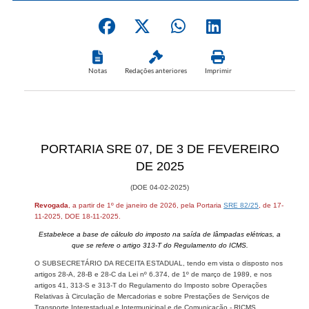
Notas
Redações anteriores
Imprimir
​​​​PORT​ARIA SRE 07, DE 3​​​​ DE FEVEREIRO
DE 2025
(DOE 04-02-​​​2025)​​
​​Revogada
, a partir de ​1º de janeiro de 2026, pela Portaria ​​
SRE 82/25
​, de 17-
11-2025, DOE 18-11-2025.​​
Estabelece a base de cálculo do imp​osto na saída de lâmpadas elétricas, a
que se refere o artigo 313-T do Regulamento do ICMS.
O SUBSECRETÁRIO DA RECEITA ESTADUAL, tendo em vista o disposto nos
artigos 28-A, 28-B e 28-C da Lei nº 6.374, de 1º de março de 1989, e nos
artigos 41, 313-S e 313-T do Regulamento do Imposto sobre Operações
Relativas à Circulação de Mercadorias e sobre Prestações de Serviços de
Transporte Interestadual e Intermunicipal e de Comunicação - RICMS,