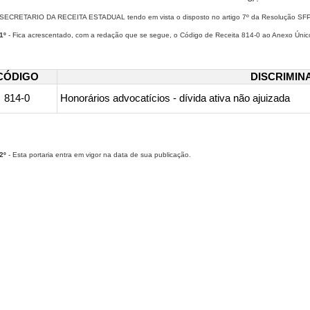
ECRETARIO DA RECEITA ESTADUAL tendo em vista o disposto no artigo 7º da Resolução SFP 43
1º
- Fica acrescentado, com a redação que se segue, o Código de Receita 814-0 ao Anexo Únic
CÓDIGO
DISCRIMIN
814-0
Honorários a​​dvocatícios - dívida ativa não ajuizada
2º
- Esta portaria entra em vigor na data de sua publicação.