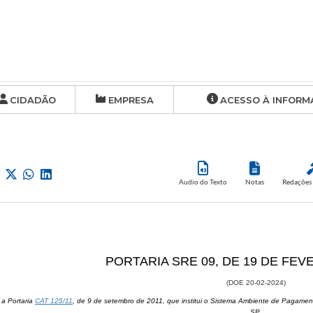
CIDADÃO
EMPRESA
ACESSO À INFORM
Audio do Texto
Notas
Redações 
PORTARIA SRE 09, ​DE 19 DE FEV
(DOE 20-0​​2-2024)
 a Portaria
CAT 125/11
, de 9 de setembro de 2011, que institui o Sistema Ambiente de Pagame
SP.