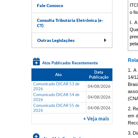
Fale Conosco
ITCM
o f
Consulta Tributária Eletrônica (e-
I. 
CT)
Qua
pree
Outras Legislações
pela
Rela
Atos Publicados Recentemente
1. A
Data
Ato
Publicação
14/1
Comunicado DICAR 53 de
Brasi
04/08/2026
2026
assoc
Comunicado DICAR 54 de
04/08/2026
(CNAE
2026
Comunicado DICAR 55 de
04/08/2026
2. R
2026
em d
+ Veja mais
Reco
3. D