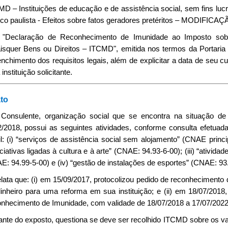
D – Instituições de educação e de assistência social, sem fins lu
isco paulista - Efeitos sobre fatos geradores pretéritos – MODIF
A "Declaração de Reconhecimento de Imunidade ao Imposto sob
isquer Bens ou Direitos – ITCMD", emitida nos termos da Portaria
nchimento dos requisitos legais, além de explicitar a data de seu 
 instituição solicitante.
to
 Consulente, organização social que se encontra na situação 
2/2018, possui as seguintes atividades, conforme consulta efetua
l: (i) “serviços de assistência social sem alojamento” (CNAE princip
iativas ligadas à cultura e à arte” (CNAE: 94.93-6-00); (iii) “ativid
: 94.99-5-00) e (iv) “gestão de instalações de esportes” (CNAE: 93.
elata que: (i) em 15/09/2017, protocolizou pedido de reconheciment
inheiro para uma reforma em sua instituição; e (ii) em 18/07/2018
nhecimento de Imunidade, com validade de 18/07/2018 a 17/07/2022
iante do exposto, questiona se deve ser recolhido ITCMD sobre os va