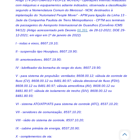
Artigo 174 (AUTOMATED PEOPLE MOVER) - Operações internas realizadas
com máquinas e equipamentos adiante indicados, observada a classificação
segundo a Nomenclatura Comum do Mercosul - NCM, destinados à
implantação do “Automated People Mover” - APM para ligação da Linha 13 -
Jade da Companhia Paulista de Trens Metropolitanos - CPTM aos terminais
de passageiros do Aeroporto Internacional de Guarulhos (Convênio ICMS
94/12): (Artigo acrescentado pelo Decreto
66.391
, de 28-12-2021; DOE 29-
12-2021; em vigor em 1º de janeiro de 2022)
I - rodas e eixos, 8607.19.10;
II - suspensão tipo Hourglass, 8607.19.90;
III- amortecedores, 8607.19.90;
IV - lubrificador da borracha do rasgo do duto, 8607.19.90;
V - para sistema de propulsão: ventilador, 8608.00.12; válvula de controle de
fluxo (CV), 8608.00.12 ou 8481.80.97; válvula direcional de fluxo (FDV),
8608.00.12 ou 8481.80.97; válvula atmosférica (AV), 8608.00.12 ou
8481.80.97; válvula de isolamento de trecho (SIV), 8608.00.12 ou
8481.80.93;
VI - sistema ATO/ATP/ATS para sistema de controle (ATC), 8537.10.20;
VII - servidores de comunicação, 8537.10.20;
VIII - rádio do sistema de controle, 8537.10.20;
IX - cabine primária de energia, 8537.20.90;
X - complementos de via: