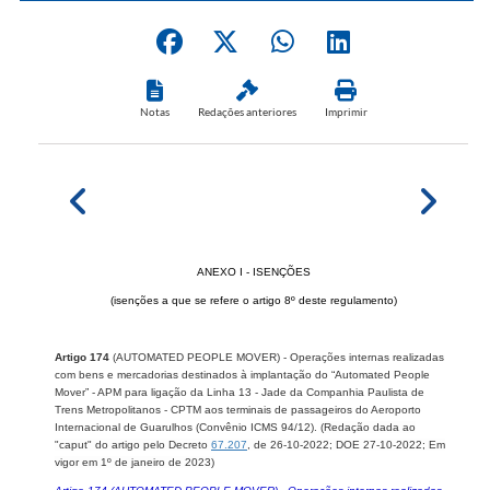
Notas
Redações anteriores
Imprimir
ANEXO I - ISENÇÕES
(isenções a que se refere o artigo 8º deste regulamento)
Artigo 174
(AUTOMATED PEOPLE MOVER) - Operações internas realizadas
com bens e mercadorias destinados à implantação do “Automated People
Mover” - APM para ligação da Linha 13 - Jade da Companhia Paulista de
Trens Metropolitanos - CPTM aos terminais de passageiros do Aeroporto
Internacional de Guarulhos (Convênio ICMS 94/12).
(Redação dada ao
"caput" do artigo pelo Decreto
67.207
, de 26-10-2022; DOE 27-10-2022; Em
vigor em 1º de janeiro de 2023)