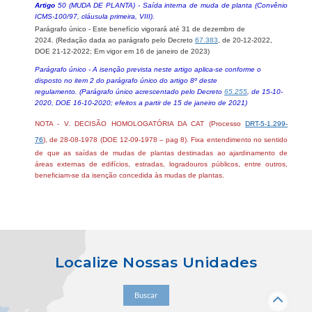
Artigo
50 (MUDA DE PLANTA) - Saída interna de muda de planta (Convênio
ICMS-100/97, cláusula primeira, VIII).
Parágrafo único - Este benefício vigorará até 31 de dezembro de
2024.
(Redação dada ao parágrafo pelo Decreto
67.383
, de 20-12-2022,
DOE 21-12-2022; E
m vigor em 16 de janeiro de 2023)
Parágrafo único - A isenção prevista neste artigo aplica-se conforme o
disposto no item 2 do parágrafo único do artigo 8º deste
regulamento. (Parágrafo único acrescentado pelo Decreto
65.255
, de 15-10-
2020, DOE 16-10-2020; efeitos a partir de 15 de janeiro de 2021)
NOTA - V. DECISÃO HOMOLOGATÓRIA DA CAT
(Processo
DRT-5-1.299-
76
),
de 28-08-1978 (DOE 12-09-1978 – pag 8).
Fixa entendimento no sentido
de que as saídas de mudas de plantas destinadas ao ajardinamento de
áreas externas de edifícios, estradas, logradouros públicos, entre outros,
beneficiam-se da isenção concedida às mudas de plantas.
Localize Nossas Unidades
Buscar