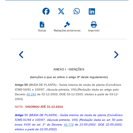
Notas
Redações anteriores
Imprimir
ANEXO I - ISENÇÕES
(isenções a que se refere o artigo 8º deste regulamento)
Artigo 50
(MUDA DE PLANTA) - Saída interna de muda de planta (Convênios
ICMS-54/91 e 100/97, cláusula primeira, VIII).(Redação dada ao artigo pelo
Decreto
48.294
de 02-12-2003; DOE 03-12-2003; efeitos a partir de 03-12-
2003)
NOTA -
VIGOROU ATÉ 31-12-2024
Artigo
50 (MUDA DE PLANTA) - Saída interna de muda de planta (Convênios
ICMS-51/94 e 100/97, cláusula primeira, VIII). (Redação dada ao art. 50 pelo
inciso XVIII do art. 1º do Decreto
46.778
de 21-05-2002; DOE 22-05-2002;
efeitos a partir de 22-05-2002)