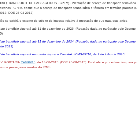
 155
(TRANSPORTE DE PASSAGEIROS - CPTM) - Prestação de serviço de transporte ferroviário d
litanos - CPTM, desde que o serviço de transporte tenha início e término em território paulista
2012; DOE 25-04-2012)
Não se exigirá o estorno do crédito do imposto relativo à prestação de que trata este artigo.
​ Este benefício vigorará até 31 de dezembro de 2026. (Redação dada ao pa​rágrafo pelo Decreto
​)
 Este benefício vig​​orará até 31 de dezembro de 2024. (Redação dada ao parágrafo pelo Decreto
 de 2023)
Este benefício vigorará enquanto vigorar o Convênio ICMS-87/10, de 9 de julho de 2010.
- V. PORTARIA
CAT-96/15
, de 18-08-2015 (DOE 20-08-2015). Estabelece procedimentos para pres
ário de passageiros isentos do ICMS.