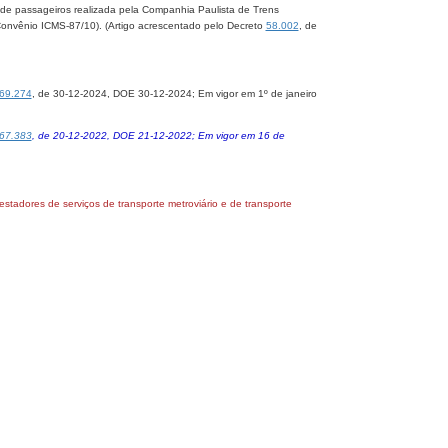
e passageiros realizada pela Companhia Paulista de Trens
 (Convênio ICMS-87/10). (Artigo acrescentado pelo Decreto
58.002
, de
69.274
​, de 30-12-2024, DOE 30-12-2024; Em vigor em 1º de janeiro
67.383
, de 20-12-2022, DOE 21-12-2022; Em vigor em 16 de
tadores de serviços de transporte metroviário e de transporte