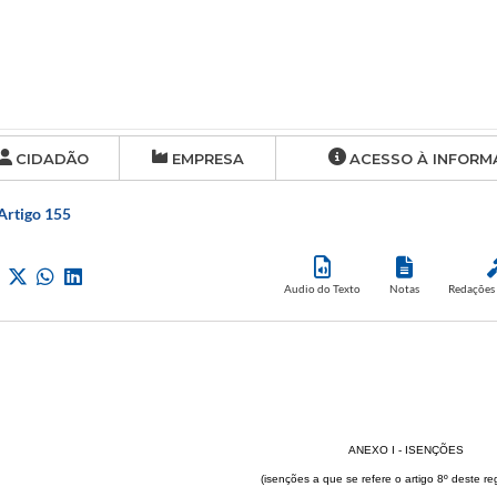
CIDADÃO
EMPRESA
ACESSO À INFORM
 Artigo 155
Audio do Texto
Notas
Redações 
ANEXO I - ISENÇÕES
(isenções a que se refere o artigo 8º deste r