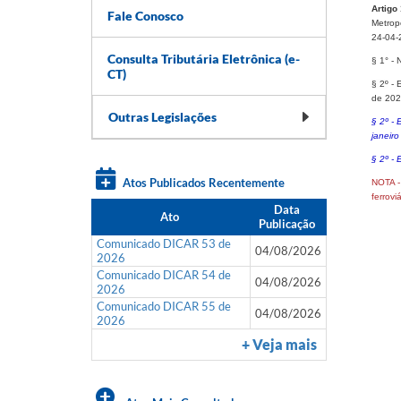
Artigo
Fale Conosco
Metropo
24-04-
Consulta Tributária Eletrônica (e-
§ 1° - 
CT)
§ 2º
​ -
de 2025
Outras Legislações
§ 2º -
janeiro
§ 2º - 
Atos Publicados Recentemente
NOTA 
ferrovi
Data
Ato
Publicação
Comunicado DICAR 53 de
04/08/2026
2026
Comunicado DICAR 54 de
04/08/2026
2026
Comunicado DICAR 55 de
04/08/2026
2026
+ Veja mais