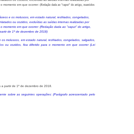
a o momento em que ocorrer:
(Re
dação dada ao "caput" do artigo, mantidos
ceos e os moluscos, em estado natural, resfriados, congelados,
atados ou cozidos, excluídas as saídas internas realizadas por
a o momento em que ocorrer: (Redação dada ao "caput" do artigo,
partir de 1º de dezembro de 2018)
os moluscos, em estado natural, resfriados, congelados, salgados,
os ou cozidos, fica diferido para o momento em que ocorrer (Lei
 a partir de 1º de dezembro de 2018.
idente sobre as seguintes operações: (Parágrafo acrescentado pelo