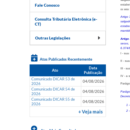
Fale Conosco
estabe
os seus 
Artigo
Consulta Tributária Eletrônica (e-
salgad
CT)
estabe
mantid
Outras Legislações
Artigo
secos,
6.374/
I - sua
Atos Publicados Recentemente
II - su
Data
III - s
Ato
Publicação
IV - a 
Comunicado DICAR 53 de
04/08/2026
2026
Parágr
Comunicado DICAR 54 de
04/08/2026
Parágr
2026
Decret
Comunicado DICAR 55 de
04/08/2026
2026
1 
+ Veja mais
2 