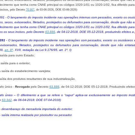
lecimento que tenha como CNAE principal os códigos 1020-1/01 ou 1020-1/02, fica diferido par
incisos, pelo Decreto
70.667
, de 03-06-2026, DOE 03-06-2026​)
 391 - O lançamento do imposto incidente nas operações internas com pescados, exceto os crustá
os, secos, eviscerados, filetados, postejados ou defumados para conservação, desde que não enl
lecimento que tenha como CNAE principal os códigos 1020-1/01 ou 1020-1/02, fica diferido par
os os seus incisos, pelo Decreto
63.886
, de 04-12-2018, DOE 05-12-2018, produzindo efeitos a 
 391
- O lançamento do imposto incidente nas operações com pescados, exceto os crustáceos e 
 eviscerados, filetados, postejados ou defumados para conservação, desde que não enlatad
89,
art. 8º
, XVII, redação da Lei 9.176/95, art. 1º, I):
 saída para outro Estado;
a saída para o exterior;
ua saída do estabelecimento varejista;
saída dos produtos resultantes de sua industrialização.
afo único -
Revogado
pelo Decreto
63.886
, de 04-12-2018; DOE 05-12-2018; Produzindo efeitos
afo único – O diferimento a que se refere o “caput” aplica-se exclusivamente ao imposto inc
o
63.342
, de 06-04-2018; DOE 07-04-2018)
– desembaraço de mercadoria importada do exterior;
– saída interna realizada por piscicultor ou pescador.