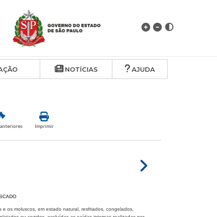
AÇÃO
NOTÍCIAS
AJUDA
anteriores
Imprimir
ESCADO
e os moluscos, em estado natural, resfriados, congelados,
latados ou cozidos, excluídas as saídas internas realizadas por