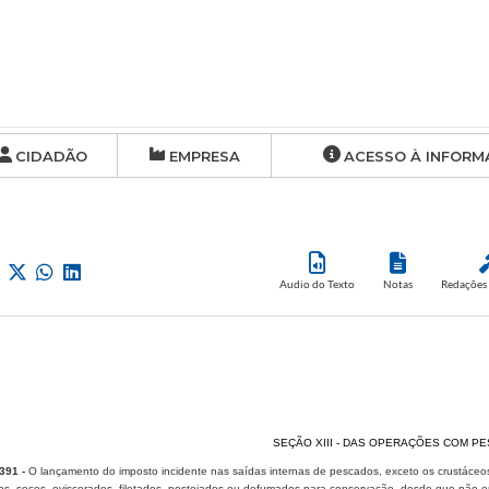
CIDADÃO
EMPRESA
ACESSO À INFORM
Audio do Texto
Notas
Redações 
SEÇÃO XIII - DAS OPERAÇÕES COM P
391 -
O lançamento do imposto incidente nas saídas internas de pescados, exceto os crustáceos 
s, secos, eviscerados, filetados, postejados ou de​fumados para conservação, desde que não en