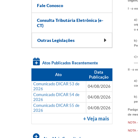
origem,
Fale Conosco
I - o 
Consulta Tributária Eletrônica (e-
a)
CT)
or
o 
Outras Legislações
b)
Pe
c)
__
Atos Publicados Recentemente
II - o 
Data
Ato
Publicação
a)
Comunicado DICAR 53 de
04/08/2026
co
2026
Comunicado DICAR 54 de
04/08/2026
b)
2026
pe
Comunicado DICAR 55 de
04/08/2026
2026
Parágra
de mes
+ Veja mais
NOTA 
NOTA -