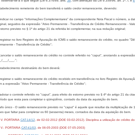
 observar-se-á o que segue (Lei 6.374/89, arts.
36
, com alteração da Lei 9.359/96, art. 2º, I, e
6
estabelecimento remetente do bem transferirá o saldo credor remanescente, devendo:
 indicar no campo "Informações Complementares" da correspondente Nota Fiscal o número, a data
iginal, seguidos da expressão "Ativo Permanente - Transferência de Crédito Remanescente - Val
estorno previsto no § 1º do artigo 21 da referida lei complementar, na sua redação original;
 registrar no livro Registro de Apuração do ICMS o saldo remanescente do crédito, no quadro "Dé
rmanente - Transferência de Crédito";
 cancelar o saldo remanescente do crédito no controle referido no "caput", anotando a expressão
_/___/___.";
estabelecimento destinatário do bem deverá:
 registrar o saldo remanescente do crédito recebido em transferência no livro Registro de Apuraç
m a expressão "Ativo Permanente - Transferência de Crédito";
 adotar o controle referido no "caput", para efeito do estorno previsto no § 4º do artigo 21 da ci
ríodo que resta para completar o qüinqüênio, contado da data da aquisição do bem.
fo único - O saldo remanescente previsto no "caput" é aquele que resultar da multiplicação de 1
es que faltar para completar os 60 (sessenta) meses, contados da data da aquisição do bem.
- V. PORTARIA
CAT-14/12
, de 02-02-2012 (DOE 03-02-2012). Disciplina a utilização de crédito 
 V.: PORTARIA
CAT-41/03
, de 06-05-2003 (DOE 07-05-2003)