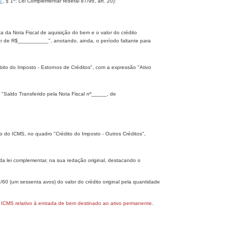
7
, § 1º; Lei Complementar federal 87/96, art. 20):
 da Nota Fiscal de aquisição do bem e o valor do crédito
or de R$__________", anotando, ainda, o período faltante para
bito do Imposto - Estornos de Créditos", com a expressão "Ativo
 "Saldo Transferido pela Nota Fiscal nº_____, de
ão do ICMS, no quadro "Crédito do Imposto - Outros Créditos",
tada lei complementar, na sua redação original, destacando o
/60 (um sessenta avos) do valor do crédito original pela quantidade
do ICMS relativo à entrada de bem destinado ao ativo permanente.