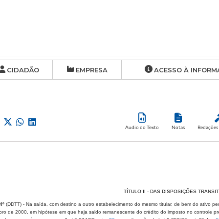
CIDADÃO
EMPRESA
ACESSO À INFORM
Audio do Texto
Notas
Redações 
TÍTULO II - DAS DISPOSIÇÕES TRANSI
 4º
(DDTT) - Na saída, com destino a outro estabelecimento do mesmo titular, de bem do ativo 
ro de 2000, em hipótese em que haja saldo remanescente do crédito do imposto no controle previ