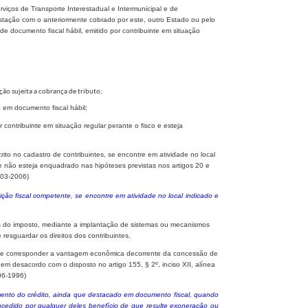
iços de Transporte Interestadual e Intermunicipal e de
ação com o anteriormente cobrado por este, outro Estado ou pelo
e documento fiscal hábil, emitido por contribuinte em situação
ção sujeita a cobrança de tributo;
 em documento fiscal hábil;
 contribuinte em situação regular perante o fisco e esteja
crito no cadastro de contribuintes, se encontre em atividade no local
e não esteja enquadrado nas hipóteses previstas nos artigos 20 e
-03-2006)
rtição fiscal competente, se encontre em atividade no local indicado e
tos do imposto, mediante a implantação de sistemas ou mecanismos
sguardar os direitos dos contribuintes.
que corresponder a vantagem econômica decorrente da concessão de
 em desacordo com o disposto no artigo 155, § 2º, inciso XII, alínea
06-1996)
mento do crédito, ainda que destacado em documento fiscal, quando
oncedido por qualquer deles benefício de que resulte exoneração ou