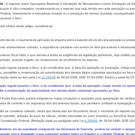
 36 -
O Imposto sobre Operações Relativas à Circulação de Mercadorias e sobre Prestação de Serv
cação é não-cumulativo, compensando-se o imposto que seja devido em cada operação ou prest
o Federal, relativamente a mercadoria entrada ou a prestação de serviço recebida, acompanhada d
 perante o fisco.
Para efeitos deste artigo, considera-se:
osto devido, o resultante da aplicação da alíquota sobre a base de cálculo de cada operação ou presta
posto anteriormente cobrado, a importância calculada nos termos do item precedente e destacada
umento fiscal hábil, o que atenda a todas as exigências da legislação pertinente, seja emitido por
nhado, quando exigido, de comprovante do recolhimento do imposto;
uação regular perante o fisco, a do contribuinte que, à data da operação ou prestação, esteja ins
do, possibilite a comprovação da autenticidade dos demais dados cadastrais apontados ao fisco 
edação dada ao item pela Lei
12.294/06
de 06-03-2006; DOE 07-03-2006; Efeitos a partir de 07
uação regular perante o fisco, a do contribuinte que, à data da operação, esteja inscrito na repa
ilite a comprovação da autenticidade dos demais dados cadastrais apontados ao fisco.
 O Poder Executivo poderá estabelecer outras condições e requisitos para apropriação de crédi
dos de controle e de segurança dos documentos fiscais, que permitam combater a sonegação e re
 Não se considera cobrado, ainda que destacado em documento fiscal, o montante do imposto 
r subsídio, redução da base de cálculo, crédito presumido ou outro incentivo ou benefício fiscal
a Constituição Federal. (Redação dada ao parágrafo pela Lei
9.359/96
, de 18-06-1996; DOE 19-
 Mediante ato da autoridade competente da Secretaria da Fazenda, poderá ser vedado o lança
acordo com a legislação a que estiverem sujeitos todos os Estados e o Distrito Federal, for c