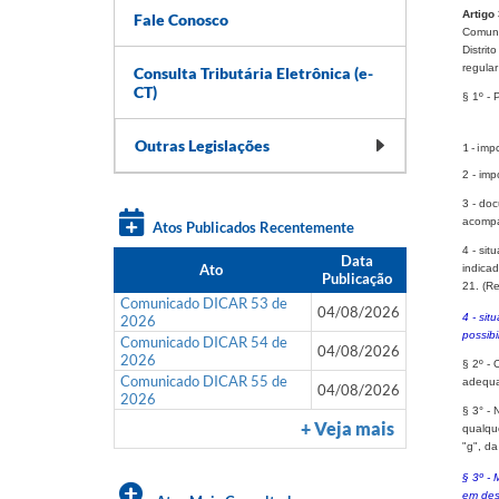
Artigo
Fale Conosco
Comuni
Distrit
regular
Consulta Tributária Eletrônica (e-
CT)
§ 1º
- 
Outras Legislações
1 - imp
2 - im
3 - doc
acompa
Atos Publicados Recentemente
4 - sit
Data
Ato
indica
Publicação
21. (R
Comunicado DICAR 53 de
04/08/2026
4 - sit
2026
possib
Comunicado DICAR 54 de
04/08/2026
2026
§ 2º -
Comunicado DICAR 55 de
adequa
04/08/2026
2026
§ 3° -
+ Veja mais
qualque
"g", d
§ 3º -
em des