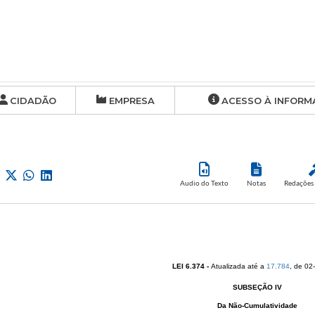
CIDADÃO
EMPRESA
ACESSO À INFORM
Audio do Texto
Notas
Redações 
LEI 6.374
-
Atualizada até a
17.784
​, de 0
SUBSEÇÃO IV
Da Não-Cumulatividade