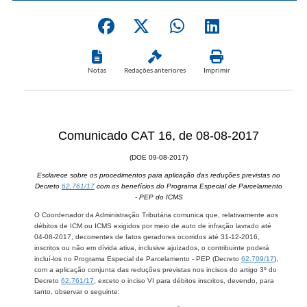
Notas
Redações anteriores
Imprimir
Comunicado CAT 16, de 08-08-2017
(DOE 09-08-2017)
Esclarece sobre os procedimentos para aplicação das reduções previstas no
Decreto
62.761/17
com os benefícios do Programa Especial de Parcelamento
- PEP do ICMS
O Coordenador da Administração Tributária comunica que, relativamente aos
débitos de ICM ou ICMS exigidos por meio de auto de infração lavrado até
04-08-2017, decorrentes de fatos geradores ocorridos até 31-12-2016,
inscritos ou não em dívida ativa, inclusive ajuizados, o contribuinte poderá
incluí-los no Programa Especial de Parcelamento - PEP (Decreto
62.709/17
),
com a aplicação conjunta das reduções previstas nos incisos do artigo 3º do
Decreto
62.761/17
, exceto o inciso VI para débitos inscritos, devendo, para
tanto, observar o seguinte: