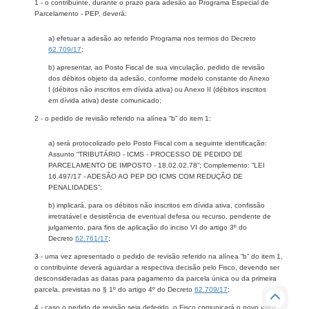
1 - o contribuinte, durante o prazo para adesão ao Programa Especial de
Parcelamento - PEP, deverá:
a) efetuar a adesão ao referido Programa nos termos do Decreto
62.709/17
;
b) apresentar, ao Posto Fiscal de sua vinculação, pedido de revisão
dos débitos objeto da adesão, conforme modelo constante do Anexo
I (débitos não inscritos em dívida ativa) ou Anexo II (débitos inscritos
em dívida ativa) deste comunicado;
2 - o pedido de revisão referido na alínea “b” do item 1:
a) será protocolizado pelo Posto Fiscal com a seguinte identificação:
Assunto “TRIBUTÁRIO - ICMS - PROCESSO DE PEDIDO DE
PARCELAMENTO DE IMPOSTO - 18.02.02.78”; Complemento: “LEI
16.497/17 - ADESÃO AO PEP DO ICMS COM REDUÇÃO DE
PENALIDADES”;
b) implicará, para os débitos não inscritos em dívida ativa, confissão
irretratável e desistência de eventual defesa ou recurso, pendente de
julgamento, para fins de aplicação do inciso VI do artigo 3º do
Decreto
62.761/17
;
3 - uma vez apresentado o pedido de revisão referido na alínea “b” do item 1,
o contribuinte deverá aguardar a respectiva decisão pelo Fisco, devendo ser
desconsideradas as datas para pagamento da parcela única ou da primeira
parcela, previstas no § 1º do artigo 4º do Decreto
62.709/17
;
4 - caso o pedido de revisão seja deferido, o Fisco comunicará o novo valor