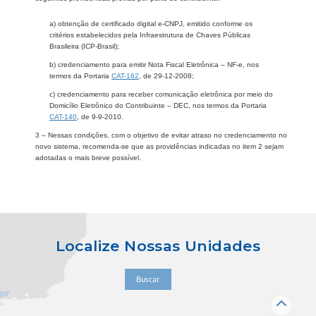
a) obtenção de certificado digital e-CNPJ, emitido conforme os
critérios estabelecidos pela Infraestrutura de Chaves Públicas
Brasileira (ICP-Brasil);
b) credenciamento para emitir Nota Fiscal Eletrônica – NF-e, nos
termos da Portaria
CAT-162
, de 29-12-2008;
c) credenciamento para receber comunicação eletrônica por meio do
Domicílio Eletrônico do Contribuinte – DEC, nos termos da Portaria
CAT-140
, de 9-9-2010.
3 – Nessas condições, com o objetivo de evitar atraso no credenciamento no
novo sistema, recomenda-se que as providências indicadas no item 2 sejam
adotadas o mais breve possível.
Localize Nossas Unidades
Buscar