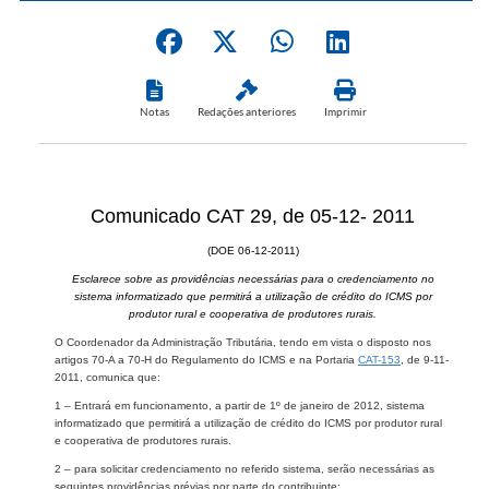
Notas
Redações anteriores
Imprimir
Comunicado CAT 29, de 05-12- 2011
(DOE 06-12-2011)
Esclarece sobre as providências necessárias para o credenciamento no
sistema informatizado que permitirá a utilização de crédito do ICMS por
produtor rural e cooperativa de produtores rurais.
O Coordenador da Administração Tributária, tendo em vista o disposto nos
artigos 70-A a 70-H do Regulamento do ICMS e na Portaria
CAT-153
, de 9-11-
2011, comunica que:
1 – Entrará em funcionamento, a partir de 1º de janeiro de 2012, sistema
informatizado que permitirá a utilização de crédito do ICMS por produtor rural
e cooperativa de produtores rurais.
2 – para solicitar credenciamento no referido sistema, serão necessárias as
seguintes providências prévias por parte do contribuinte: