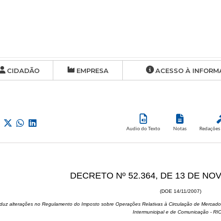
CIDADÃO
EMPRESA
ACESSO À INFORM
Audio do Texto
Notas
Redações 
DECRETO Nº 52.364, DE 13 DE NO
(DOE 14/11/2007)
oduz alterações no Regulamento do Imposto sobre Operações Relativas à Circulação de Mercador
Intermunicipal e de Comunicação - R