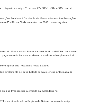
 disposto no artigo 8°, incisos XIV, XXVI, XXIX e XXX, da Lei
erações Relativas à Circulação de Mercadorias e sobre Prestações
Decreto 45.490, de 30 de novembro de 2000, com a seguinte
sileira de Mercadorias - Sistema Harmonizado - NBM/SH com destino
 pelo pagamento do imposto incidente nas saídas subseqüentes (Lei
rior e apreendida, localizado neste Estado;
 artigo diretamente de outro Estado sem a retenção antecipada do
 em que tiver ocorrido a entrada da mercadoria no
74 e escriturado o livro Registro de Saídas na forma do artigo