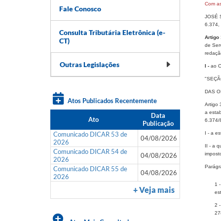
Com as
Fale Conosco
JOSÉ S
6.374,
Consulta Tributária Eletrônica (e-
Artigo 
CT)
de Ser
redaçã
Outras Legislações
I -
ao Ca
"SEÇÃ
DAS O
Atos Publicados Recentemente
Artigo
a estab
Data
Ato
6.374/8
Publicação
Comunicado DICAR 53 de
I - a e
04/08/2026
2026
II - a 
Comunicado DICAR 54 de
impost
04/08/2026
2026
Parágra
Comunicado DICAR 55 de
04/08/2026
2026
1 
+ Veja mais
es
2 
27