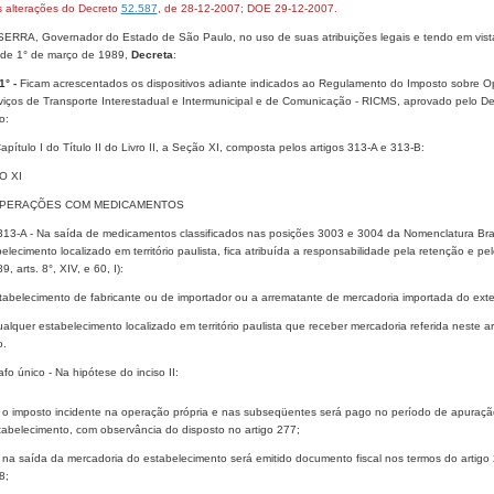
 alterações do Decreto
52.587
, de 28-12-2007; DOE 29-12-2007.
ERRA, Governador do Estado de São Paulo, no uso de suas atribuições legais e tendo em vista o
 de 1° de março de 1989,
Decreta
:
1° -
Ficam acrescentados os dispositivos adiante indicados ao Regulamento do Imposto sobre Op
viços de Transporte Interestadual e Intermunicipal e de Comunicação - RICMS, aprovado pelo 
o:
pítulo I do Título II do Livro II, a Seção XI, composta pelos artigos 313-A e 313-B:
O XI
PERAÇÕES COM MEDICAMENTOS
 313-A - Na saída de medicamentos classificados nas posições 3003 e 3004 da Nomenclatura Bra
elecimento localizado em território paulista, fica atribuída a responsabilidade pela retenção e
9, arts. 8°, XIV, e 60, I):
stabelecimento de fabricante ou de importador ou a arrematante de mercadoria importada do exte
qualquer estabelecimento localizado em território paulista que receber mercadoria referida neste
o.
fo único - Na hipótese do inciso II:
- o imposto incidente na operação própria e nas subseqüentes será pago no período de apuração
tabelecimento, com observância do disposto no artigo 277;
- na saída da mercadoria do estabelecimento será emitido documento fiscal nos termos do artigo 2
8;