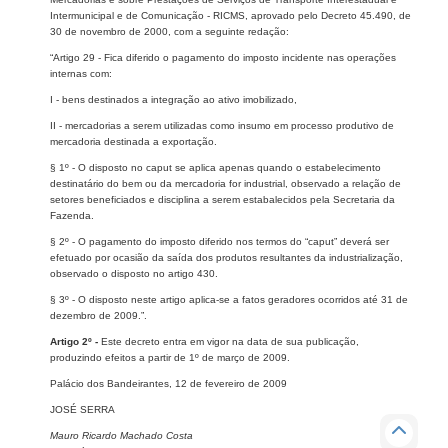
Intermunicipal e de Comunicação - RICMS, aprovado pelo Decreto 45.490, de
30 de novembro de 2000, com a seguinte redação:
“Artigo 29 - Fica diferido o pagamento do imposto incidente nas operações
internas com:
I - bens destinados a integração ao ativo imobilizado,
II - mercadorias a serem utilizadas como insumo em processo produtivo de
mercadoria destinada a exportação.
§ 1º - O disposto no caput se aplica apenas quando o estabelecimento
destinatário do bem ou da mercadoria for industrial, observado a relação de
setores beneficiados e disciplina a serem estabalecidos pela Secretaria da
Fazenda.
§ 2º - O pagamento do imposto diferido nos termos do “caput” deverá ser
efetuado por ocasião da saída dos produtos resultantes da industrialização,
observado o disposto no artigo 430.
§ 3º - O disposto neste artigo aplica-se a fatos geradores ocorridos até 31 de
dezembro de 2009.”.
Artigo 2º -
Este decreto entra em vigor na data de sua publicação,
produzindo efeitos a partir de 1º de março de 2009.
Palácio dos Bandeirantes, 12 de fevereiro de 2009
JOSÉ SERRA
Mauro Ricardo Machado Costa