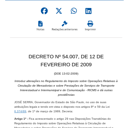
Notas
Redações anteriores
Imprimir
DECRETO Nº 54.007, DE 12 DE
FEVEREIRO DE 2009
(DOE 13-02-2009)
Introduz alterações no Regulamento do Imposto sobre Operações Relativas à
Circulação de Mercadorias e sobre Prestações de Serviços de Transporte
Interestadual e Intermunicipal e de Comunicação - RICMS e dá outras
providências
JOSÉ SERRA, Governador do Estado de São Paulo, no uso de suas
atribuições legais e tendo em vista o disposto nos artigos 8º e 59 da Lei
6.374/89
, de 1º de março de 1989, Decreta:
Artigo 1º -
Fica acrescentado o artigo 29 nas Disposições Transitórias do
Regulamento do Imposto sobre Operações Relativas à Circulação de
Mercadorias e sobre Prestações de Serviços de Transporte Interestadual e