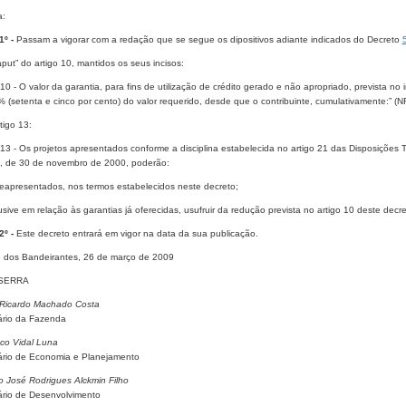
a:
1º -
Passam a vigorar com a redação que se segue os dipositivos adiante indicados do Decreto
put” do artigo 10, mantidos os seus incisos:
 10 - O valor da garantia, para fins de utilização de crédito gerado e não apropriado, prevista no
 (setenta e cinco por cento) do valor requerido, desde que o contribuinte, cumulativamente:” (N
tigo 13:
 13 - Os projetos apresentados conforme a disciplina estabelecida no artigo 21 das Disposiçõe
, de 30 de novembro de 2000, poderão:
 reapresentados, nos termos estabelecidos neste decreto;
clusive em relação às garantias já oferecidas, usufruir da redução prevista no artigo 10 deste decre
2º -
Este decreto entrará em vigor na data da sua publicação.
o dos Bandeirantes, 26 de março de 2009
SERRA
Ricardo Machado Costa
ário da Fazenda
sco Vidal Luna
ário de Economia e Planejamento
o José Rodrigues Alckmin Filho
ário de Desenvolvimento