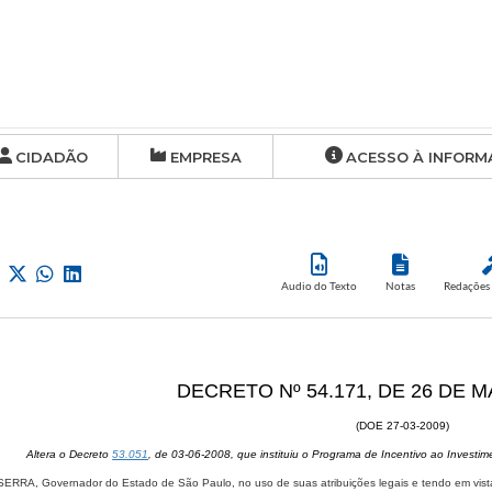
CIDADÃO
EMPRESA
ACESSO À INFORM
Audio do Texto
Notas
Redações 
DECRETO Nº 54.171, DE 26 DE 
(DOE 27-03-2009)
Altera o Decreto
53.051
, de 03-06-2008, que instituiu o Programa de Incentivo ao Investim
ERRA, Governador do Estado de São Paulo, no uso de suas atribuições legais e tendo em vista