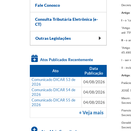
Fale Conosco
Decret
Artigo 
Consulta Tributária Eletrônica (e-
I -
o “ca
CT)
“Artigo
até 75%
Outras Legislações
II -
o ar
“Artigo
45.490
Atos Publicados Recentemente
I - ser
Data
II - in
Ato
Publicação
Artigo 
Comunicado DICAR 53 de
04/08/2026
Paláci
2026
Comunicado DICAR 54 de
JOSÉ 
04/08/2026
2026
Mauro 
Comunicado DICAR 55 de
04/08/2026
Secret
2026
Franci
+ Veja mais
Secret
Gerald
Secret