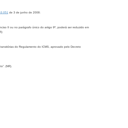
53.051
de 3 de junho de 2008:
 inciso II ou no parágrafo único do artigo 9º, poderá ser reduzido em
R);
s Transitórias do Regulamento do ICMS, aprovado pelo Decreto
to”. (NR).