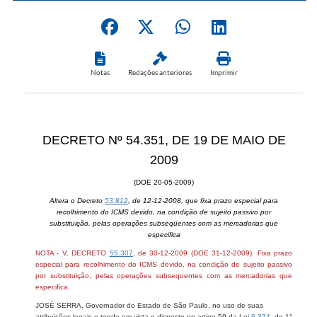
Notas
Redações anteriores
Imprimir
DECRETO Nº 54.351, DE 19 DE MAIO DE
2009
(DOE 20-05-2009)
Altera o Decreto
53.812
, de 12-12-2008, que fixa prazo especial para
recolhimento do ICMS devido, na condição de sujeito passivo por
substituição, pelas operações subseqüentes com as mercadorias que
especifica
NOTA - V. DECRETO
55.307
, de 30-12-2009 (DOE 31-12-2009). Fixa prazo
especial para recolhimento do ICMS devido, na condição de sujeito passivo
por substituição, pelas operações subsequentes com as mercadorias que
especifica.
JOSÉ SERRA, Governador do Estado de São Paulo, no uso de suas
atribuições legais e tendo em vista o disposto no artigo 59 da Lei
6.374
, de 1°