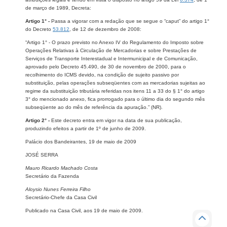
de março de 1989, Decreta:
Artigo 1° -
Passa a vigorar com a redação que se segue o “caput” do artigo 1°
do Decreto
53.812
, de 12 de dezembro de 2008:
“Artigo 1° - O prazo previsto no Anexo IV do Regulamento do Imposto sobre
Operações Relativas à Circulação de Mercadorias e sobre Prestações de
Serviços de Transporte Interestadual e Intermunicipal e de Comunicação,
aprovado pelo Decreto 45.490, de 30 de novembro de 2000, para o
recolhimento do ICMS devido, na condição de sujeito passivo por
substituição, pelas operações subseqüentes com as mercadorias sujeitas ao
regime da substituição tributária referidas nos itens 11 a 33 do § 1° do artigo
3° do mencionado anexo, fica prorrogado para o último dia do segundo mês
subseqüente ao do mês de referência da apuração.” (NR).
Artigo 2° -
Este decreto entra em vigor na data de sua publicação,
produzindo efeitos a partir de 1º de junho de 2009.
Palácio dos Bandeirantes, 19 de maio de 2009
JOSÉ SERRA
Mauro Ricardo Machado Costa
Secretário da Fazenda
Aloysio Nunes Ferreira Filho
Secretário-Chefe da Casa Civil
Publicado na Casa Civil, aos 19 de maio de 2009.