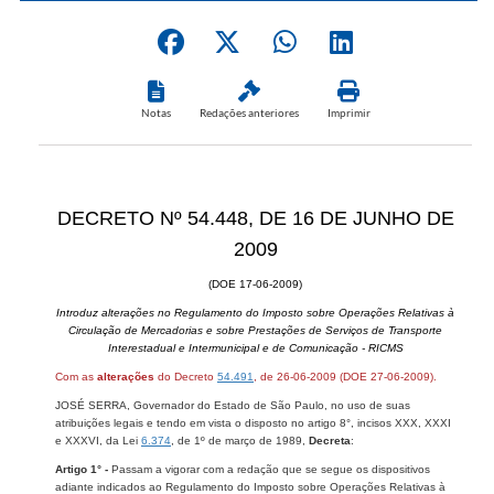
Notas
Redações anteriores
Imprimir
DECRETO Nº 54.448, DE 16 DE JUNHO DE
2009
(DOE 17-06-2009)
Introduz alterações no Regulamento do Imposto sobre Operações Relativas à
Circulação de Mercadorias e sobre Prestações de Serviços de Transporte
Interestadual e Intermunicipal e de Comunicação - RICMS
Com as
alterações
do Decreto
54.491
, de 26-06-2009 (DOE 27-06-2009).
JOSÉ SERRA, Governador do Estado de São Paulo, no uso de suas
atribuições legais e tendo em vista o disposto no artigo 8°, incisos XXX, XXXI
e XXXVI, da Lei
6.374
, de 1º de março de 1989,
Decreta
:
Artigo 1° -
Passam a vigorar com a redação que se segue os dispositivos
adiante indicados ao Regulamento do Imposto sobre Operações Relativas à