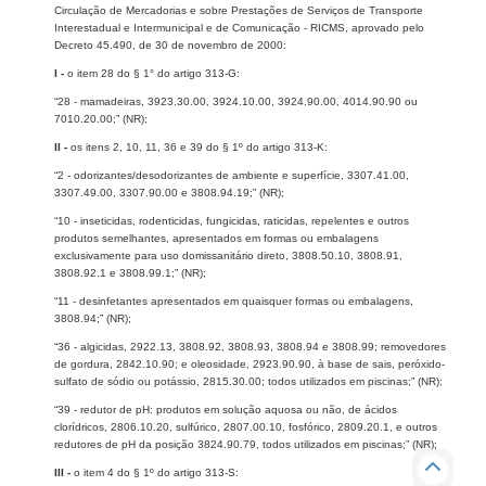
Circulação de Mercadorias e sobre Prestações de Serviços de Transporte
Interestadual e Intermunicipal e de Comunicação - RICMS, aprovado pelo
Decreto 45.490, de 30 de novembro de 2000:
I -
o item 28 do § 1° do artigo 313-G:
“28 - mamadeiras, 3923.30.00, 3924.10.00, 3924.90.00, 4014.90.90 ou
7010.20.00;” (NR);
II -
os itens 2, 10, 11, 36 e 39 do § 1º do artigo 313-K:
“2 - odorizantes/desodorizantes de ambiente e superfície, 3307.41.00,
3307.49.00, 3307.90.00 e 3808.94.19;” (NR);
“10 - inseticidas, rodenticidas, fungicidas, raticidas, repelentes e outros
produtos semelhantes, apresentados em formas ou embalagens
exclusivamente para uso domissanitário direto, 3808.50.10, 3808.91,
3808.92.1 e 3808.99.1;” (NR);
“11 - desinfetantes apresentados em quaisquer formas ou embalagens,
3808.94;” (NR);
“36 - algicidas, 2922.13, 3808.92, 3808.93, 3808.94 e 3808.99; removedores
de gordura, 2842.10.90; e oleosidade, 2923.90.90, à base de sais, peróxido-
sulfato de sódio ou potássio, 2815.30.00; todos utilizados em piscinas;” (NR);
“39 - redutor de pH: produtos em solução aquosa ou não, de ácidos
clorídricos, 2806.10.20, sulfúrico, 2807.00.10, fosfórico, 2809.20.1, e outros
redutores de pH da posição 3824.90.79, todos utilizados em piscinas;” (NR);
III -
o item 4 do § 1º do artigo 313-S: