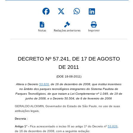
Notas
Redações anteriores
Imprimir
DECRETO Nº 57.241, DE 17 DE AGOSTO
DE 2011
(DOE 18-08-2011)
Altera o Decreto
53.826
, de 16 de dezembro de 2008, que institui incentivos
no âmbito dos parques tecnológicos integrantes do Sistema Paulista de
Parques Tecnológicos, de que tratam a Lei Complementar nº 1.049, de 19 de
junho de 2008, e o Decreto 50.504, de 6 de fevereiro de 2006
GERALDO ALCKMIN, Governador do Estado de São Paulo, no uso de suas
atribuições legais,
Decreta
:
Artigo 1° -
Fica acrescentado o inciso III ao artigo 1º do Decreto nº
53.826
,
de 16 de dezembro de 2008, com a seguinte redação: