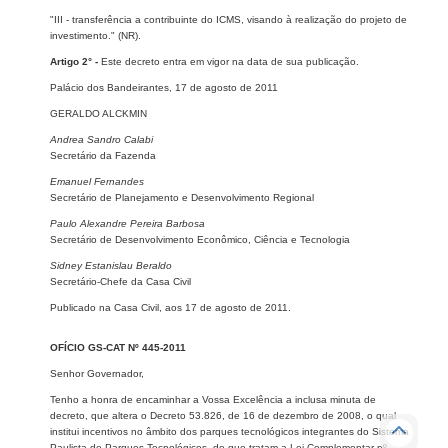
"III - transferência a contribuinte do ICMS, visando à realização do projeto de
investimento." (NR).
Artigo 2° -
Este decreto entra em vigor na data de sua publicação.
Palácio dos Bandeirantes, 17 de agosto de 2011
GERALDO ALCKMIN
Andrea Sandro Calabi
Secretário da Fazenda
Emanuel Fernandes
Secretário de Planejamento e Desenvolvimento Regional
Paulo Alexandre Pereira Barbosa
Secretário de Desenvolvimento Econômico, Ciência e Tecnologia
Sidney Estanislau Beraldo
Secretário-Chefe da Casa Civil
Publicado na Casa Civil, aos 17 de agosto de 2011.
OFÍCIO GS-CAT Nº 445-2011
Senhor Governador,
Tenho a honra de encaminhar a Vossa Excelência a inclusa minuta de
decreto, que altera o Decreto 53.826, de 16 de dezembro de 2008, o qual
institui incentivos no âmbito dos parques tecnológicos integrantes do Sistema
Paulista de Parques Tecnológicos, de que tratam a Lei Complementar nº