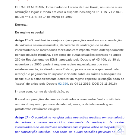
GERALDO ALCKMIN, Governador do Estado de São Paulo, no uso de suas
atribuições legais e tendo em vista o disposto nos artigos 8º, § 15, 71 e 84-B
da Lei nº 6.374, de 1º de março de 1989,
Decreta:
Do regime especial
Artigo 1º -
O contribuinte varejista cujas operações resultem em acumulação
de valores a serem ressarcidos, decorrente da realização de saídas
interestaduais de mercadorias recebidas com imposto retido antecipadamente
por substituição tributária, bem como de outras situações previstas no artigo
269 do Regulamento do ICMS, aprovado pelo Decreto nº 45.490, de 30 de
novembro de 2000, poderá requerer regime especial para que seu
estabelecimento, localizado neste Estado, passe a ser o responsável pela
retenção e pagamento do imposto incidente sobre as saídas subsequentes,
desde que o estabelecimento detentor do regime especial: (Redação dada ao
"caput" do artigo pelo Decreto
62.250
, de 04-11-2016; DOE 05-11-2016)
I - atue como centro de distribuição; ou
II - realize operações de vendas destinadas a consumidor final, contribuinte
ou não do imposto, por meio de internet, serviços de telemarketing ou
plataformas eletrônicas em geral.
Artigo 1º
- O contribuinte varejista cujas operações resultem em acumulação
de valores a serem ressarcidos, decorrente da realização de saídas
interestaduais de mercadorias recebidas com imposto retido antecipadamente
por substituição tributária, bem como de outras situações previstas no artigo