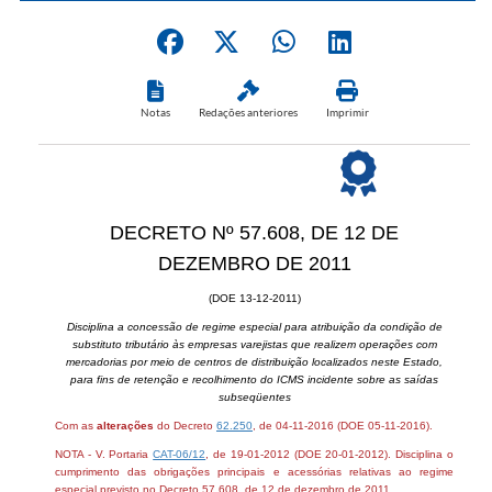
Notas
Redações anteriores
Imprimir
DECRETO Nº 57.608, DE 12 DE
DEZEMBRO DE 2011
(DOE 13-12-2011)
Disciplina a concessão de regime especial para atribuição da condição de
substituto tributário às empresas varejistas que realizem operações com
mercadorias por meio de centros de distribuição localizados neste Estado,
para fins de retenção e recolhimento do ICMS incidente sobre as saídas
subseqüentes
Com as
alterações
do Decreto
62.250
, de 04-11-2016 (DOE 05-11-2016).
NOTA - V. Portaria
CAT-06/12
, de 19-01-2012 (DOE 20-01-2012). Disciplina o
cumprimento das obrigações principais e acessórias relativas ao regime
especial previsto no Decreto 57.608, de 12 de dezembro de 2011.