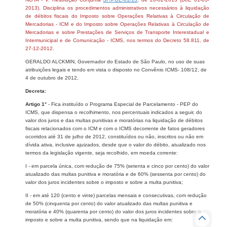
2013). Disciplina os procedimentos administrativos necessários à liquidação
de débitos fiscais do Imposto sobre Operações Relativas à Circulação de
Mercadorias - ICM e do Imposto sobre Operações Relativas à Circulação de
Mercadorias e sobre Prestações de Serviços de Transporte Interestadual e
Intermunicipal e de Comunicação - ICMS, nos termos do Decreto 58.811, de
27-12-2012.
GERALDO ALCKMIN, Governador do Estado de São Paulo, no uso de suas
atribuições legais e tendo em vista o disposto no Convênio ICMS- 108/12, de
4 de outubro de 2012,
Decreta:
Artigo 1°
- Fica instituído o Programa Especial de Parcelamento - PEP do
ICMS, que dispensa o recolhimento, nos percentuais indicados a seguir, do
valor dos juros e das multas punitivas e moratórias na liquidação de débitos
fiscais relacionados com o ICM e com o ICMS decorrente de fatos geradores
ocorridos até 31 de julho de 2012, constituídos ou não, inscritos ou não em
dívida ativa, inclusive ajuizados, desde que o valor do débito, atualizado nos
termos da legislação vigente, seja recolhido, em moeda corrente:
I - em parcela única, com redução de 75% (setenta e cinco por cento) do valor
atualizado das multas punitiva e moratória e de 60% (sessenta por cento) do
valor dos juros incidentes sobre o imposto e sobre a multa punitiva;
II - em até 120 (cento e vinte) parcelas mensais e consecutivas, com redução
de 50% (cinquenta por cento) do valor atualizado das multas punitiva e
moratória e 40% (quarenta por cento) do valor dos juros incidentes sobre o
imposto e sobre a multa punitiva, sendo que na liquidação em: