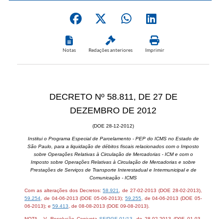
Notas
Redações anteriores
Imprimir
DECRETO Nº 58.811, DE 27 DE
DEZEMBRO DE 2012
(DOE 28-12-2012)
Institui o Programa Especial de Parcelamento - PEP do ICMS no Estado de
São Paulo, para a liquidação de débitos fiscais relacionados com o Imposto
sobre Operações Relativas à Circulação de Mercadorias - ICM e com o
Imposto sobre Operações Relativas à Circulação de Mercadorias e sobre
Prestações de Serviços de Transporte Interestadual e Intermunicipal e de
Comunicação - ICMS
Com as alterações dos Decretos:
58.921
, de 27-02-2013 (DOE 28-02-2013),
59.254
, de 04-06-2013 (DOE 05-06-2013);
59.255
, de 04-06-2013 (DOE 05-
06-2013); e
59.413
, de 08-08-2013 (DOE 09-08-2013).
NOTA - V. Resolução Conjunta
SF/PGE-01/13
, de 28-02-2013 (D0E 01-03-