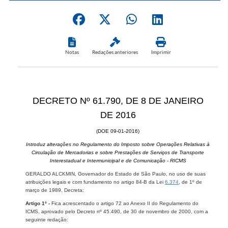
Notas
Redações anteriores
Imprimir
DECRETO Nº 61.790, DE 8 DE JANEIRO
DE 2016
(DOE 09-01-2016)
Introduz alterações no Regulamento do Imposto sobre Operações Relativas à
Circulação de Mercadorias e sobre Prestações de Serviços de Transporte
Interestadual e Intermunicipal e de Comunicação - RICMS
GERALDO ALCKMIN, Governador do Estado de São Paulo, no uso de suas
atribuições legais e com fundamento no artigo 84-B da Lei
6.374
, de 1º de
março de 1989, Decreta:
Artigo 1º -
Fica acrescentado o artigo 72 ao Anexo II do Regulamento do
ICMS, aprovado pelo Decreto nº 45.490, de 30 de novembro de 2000, com a
seguinte redação: