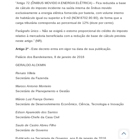
"Artigo 72 (ÔNIBUS MOVIDO A ENERGIA ELÉTRICA) – Fica reduzida a base
de cálculo do imposto incidente na saída interna de ônibus movido
exclusivamente a energia elétrica fornecida por bateria, com volume interno
de habitáculo igual ou superior a 9 m3 (NCM 8702.90.90), de forma que a
carga tributária corresponda ao percentual de 12% (doze por cento).
Parágrafo único – Não se exigirá o estorno proporcional do crédito do imposto
relativo à mercadoria beneficiada com a redução de base de cálculo prevista
neste artigo.” (NR).
Artigo 2º -
Este decreto entra em vigor na data de sua publicação.
Palácio dos Bandeirantes, 8 de janeiro de 2016
GERALDO ALCKMIN
Renato Villela
Secretário da Fazenda
Marcos Antonio Monteiro
Secretário de Planejamento e Gestão
Márcio Luiz França Gomes
Secretário de Desenvolvimento Econômico, Ciência, Tecnologia e Inovação
Edson Aparecido dos Santos
Secretário-Chefe da Casa Civil
Saulo de Castro Abreu Filho
Secretário de Governo
Publicado na Secretaria de Governo, aos 8 de janeiro de 2016.