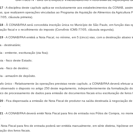
 17
- A disciplina deste capítulo aplica-se exclusivamente aos estabelecimentos da CONAB, assi
s, que realizarem operações vinculadas ao Programa de Aquisição de Alimentos da Agricultura
/05, cláusula primeira).
 18
- À CONAB/PAA será concedida inscrição única no Município de São Paulo, em função das ope
ração fiscal e o recolhimento do imposto (Convênio ICMS-77/05, cláusula segunda).
 19
- A CONAB/PAA emitirá a Nota Fiscal, no mínimo, em 5 (cinco) vias, com a destinação abaixo i
ia - destinatário;
via - emitente, escrituração (via fixa);
 via - fisco deste Estado;
 via - fisco de destino;
via - armazém de depósito.
fo único - Relativamente às operações previstas neste capítulo, a CONAB/PAA deverá efetuar a 
 observado o disposto no artigo 250 deste regulamento, independentemente da formalização do 
ico de processamento de dados para emissão de documentos fiscais e/ou escrituração de livros f
 20
- Fica dispensada a emissão de Nota Fiscal de produtor na saída destinada à negociação 
.
 21
- A CONAB/PAA deverá emitir Nota Fiscal para fins de entrada nos Pólos de Compra, no mom
.
A Nota Fiscal para fins de entrada poderá ser emitida manualmente, em série distinta, hipótese e
ração dos livros fiscais.