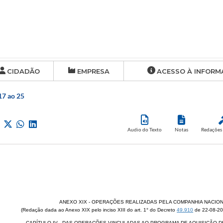
CIDADÃO
EMPRESA
ACESSO À INFORM
17 ao 25
Audio do Texto
Notas
Redações 
ANEXO XIX - OPERAÇÕES REALIZADAS PELA COMPANHIA NACIO
(Redação dada ao Anexo XIX pelo inciso XIII do art. 1° do Decreto
49.910
de 22-08-200
CAPÍTULO IV - DAS OPERAÇÕES VINCULADAS AO PROGRAMA DE AQUISIÇÃO DE