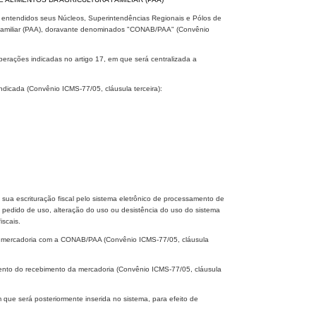
m entendidos seus Núcleos, Superintendências Regionais e Pólos de
 Familiar (PAA), doravante denominados "CONAB/PAA" (Convênio
rações indicadas no artigo 17, em que será centralizada a
ndicada (Convênio ICMS-77/05, cláusula terceira):
sua escrituração fiscal pelo sistema eletrônico de processamento de
pedido de uso, alteração do uso ou desistência do uso do sistema
iscais.
de mercadoria com a CONAB/PAA (Convênio ICMS-77/05, cláusula
ento do recebimento da mercadoria (Convênio ICMS-77/05, cláusula
m que será posteriormente inserida no sistema, para efeito de