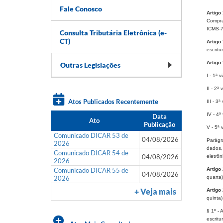
Fale Conosco
Artigo
Compra
ICMS-77
Consulta Tributária Eletrônica (e-
CT)
Artigo
escritu
Artigo
Outras Legislações
I - 1ª v
II - 2ª 
Atos Publicados Recentemente
III - 3ª
IV - 4ª
Data
Ato
Publicação
V - 5ª 
Comunicado DICAR 53 de
04/08/2026
Parágra
2026
dados,
Comunicado DICAR 54 de
04/08/2026
eletrôn
2026
Comunicado DICAR 55 de
Artigo
04/08/2026
2026
quarta)
+ Veja mais
Artigo
quinta)
§ 1º - 
escritu