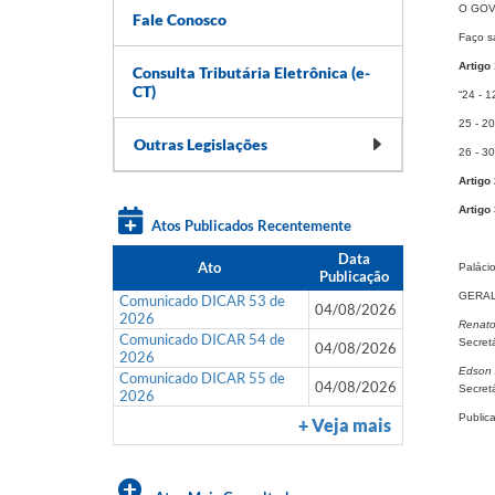
O GOV
Fale Conosco
Faço sa
Artigo
Consulta Tributária Eletrônica (e-
CT)
“24 - 1
25 - 20
Outras Legislações
26 - 30
Artigo
Artigo
Atos Publicados Recentemente
Data
Ato
Paláci
Publicação
GERAL
Comunicado DICAR 53 de
04/08/2026
2026
Renato 
Comunicado DICAR 54 de
Secret
04/08/2026
2026
Edson 
Comunicado DICAR 55 de
04/08/2026
Secretá
2026
Public
+ Veja mais