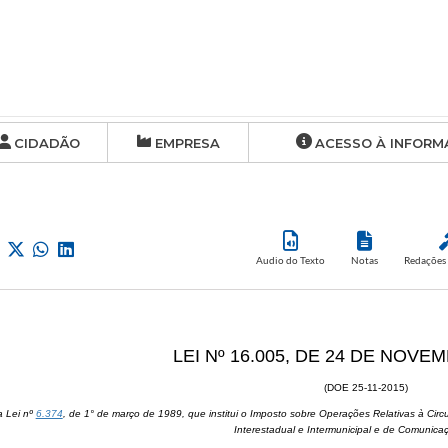
CIDADÃO
EMPRESA
ACESSO À INFORM
Audio do Texto
Notas
Redações 
LEI Nº 16.005, DE 24 DE NOVE
(DOE 25-11-2015)
a Lei nº
6.374
, de 1° de março de 1989, que institui o Imposto sobre Operações Relativas à Cir
Interestadual e Intermunicipal e de Comunic