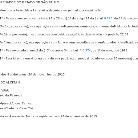
ERNADOR DO ESTADO DE SÃO PAULO:
ber que a Assembleia Legislativa decreta e eu promulgo a seguinte lei:
 1º
- Ficam acrescentados os itens 24 a 26 ao § 1º do artigo 34 da Lei nº
6.374
, de 1º de março
2% (doze por cento), nas operações com medicamentos genéricos, conforme definido por lei fede
% (vinte por cento), nas operações com bebidas alcoólicas classificadas na posição 22.03;
% (trinta por cento), nas operações com fumo e seus sucedâneos manufaturados, classificados n
 2º
- Fica revogado o item 2 do § 5º do artigo 34 da Lei nº
6.374
, de 1º de março de 1989.
 3º
- Esta lei entra em vigor na data de sua publicação, produzindo efeitos após 90 (noventa) dias
o dos Bandeirantes, 24 de novembro de 2015.
DO ALCKMIN
Villela
ário da Fazenda
Aparecido dos Santos
rio-Chefe da Casa Civil
ada na Assessoria Técnico-Legislativa, aos 24 de novembro de 2015.