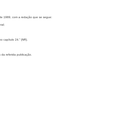
 de 1989, com a redação que se segue:
ral;
o capítulo 24.” (NR).
 da referida publicação.