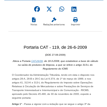
Notas
Redações anteriores
Imprimir
Portaria CAT - 119, de 26-6-2009
(DOE 27-06-2009)
Altera a Portaria
CAT-26/08
, de 18-3-2008, que estabelece a base de cálculo
na saída de produtos de limpeza, a que se refere o artigo 313-L do
Regulamento do ICMS
O Coordenador da Administração Tributária, tendo em vista o disposto nos
artigos 28-A, 28-B e 28-C da Lei 6.374, de 1º de março de 1989, e nos
artigos 41, 313-K e 313-L do Regulamento do Imposto sobre Operações
Relativas à Circulação de Mercadorias e sobre Prestações de Serviços de
Transporte Interestadual e Intermunicipal e de Comunicação - RICMS,
aprovado pelo Decreto 45.490, de 30 de novembro de 2000, expede a
seguinte portaria:
Artigo 1°
- Passa a vigorar com a redação que se segue o artigo 3º da