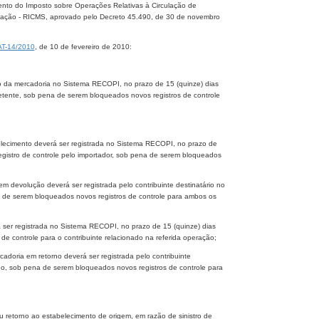
mento do Imposto sobre Operações Relativas à Circulação de
icação - RICMS, aprovado pelo Decreto 45.490, de 30 de novembro
T-14/2010
, de 10 de fevereiro de 2010:
nto da mercadoria no Sistema RECOPI, no prazo de 15 (quinze) dias
metente, sob pena de serem bloqueados novos registros de controle
belecimento deverá ser registrada no Sistema RECOPI, no prazo de
egistro de controle pelo importador, sob pena de serem bloqueados
m devolução deverá ser registrada pelo contribuinte destinatário no
 de serem bloqueados novos registros de controle para ambos os
 ser registrada no Sistema RECOPI, no prazo de 15 (quinze) dias
 controle para o contribuinte relacionado na referida operação;
cadoria em retorno deverá ser registrada pelo contribuinte
no, sob pena de serem bloqueados novos registros de controle para
u retorno ao estabelecimento de origem, em razão de sinistro de