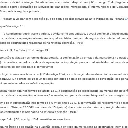
denador da Administração Tributária, tendo em vista o disposto no § 6º do artigo 7º do Regula
orias e sobre Prestações de Serviços de Transporte Interestadual e Intermunicipal e de Comun
0, expede a seguinte portaria:
 -
Passam a vigorar com a redação que se segue os dispositivos adiante indicados da Portaria
CA
aput” do artigo 13:
3 – o contribuinte destinatário paulista, devidamente credenciado, deverá confirmar o recebime
os da data da operação interna para a qual foi obtido o número de registro de controle pelo re
bos os contribuintes relacionados na referida operação.” (NR);
tens 2, 3, 4 e 5 do § 1º do artigo 13:
mportação realizada nos termos desta portaria, a confirmação da entrada da mercadoria no esta
 (quinze) dias contados da data da operação de importação para a qual foi obtido o número de r
egistros de controle para o contribuinte;
olução interna nos termos do § 2º do artigo 13-A, a confirmação do recebimento da mercadoria e
a RECOPI, no prazo de 15 (quinze) dias contados da data da operação de devolução, sob pena
uintes relacionados na referida operação;
messa fracionada nos termos do artigo 13-C, a confirmação do recebimento da mercadoria deverá
os da data da operação de remessa fracionada, sob pena de serem bloqueados novos registros de
orno de industrialização nos termos do § 4º do artigo 13-D, a confirmação do recebimento da mer
atário no Sistema RECOPI, no prazo de 15 (quinze) dias contados da data da operação de retor
s contribuintes relacionados na referida operação.” (NR);
caput” do § 5º do artigo 13-A, mantidos os seus itens:
 na hipótese de operação na qual não ocorra a entrega da mercadoria ao destinatário, nem o se