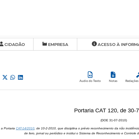
CIDADÃO
EMPRESA
ACESSO À INFORM
Audio do Texto
Notas
Redações 
Portaria CAT 120, de 30-
(DOE 31-07-2010)
a a Portaria
CAT-14/2010
, de 10-2-2010, que disciplina o prévio reconhecimento da não incidên
de livro, jornal ou periódico e institui o Sistema de Reconhecimento e Contro