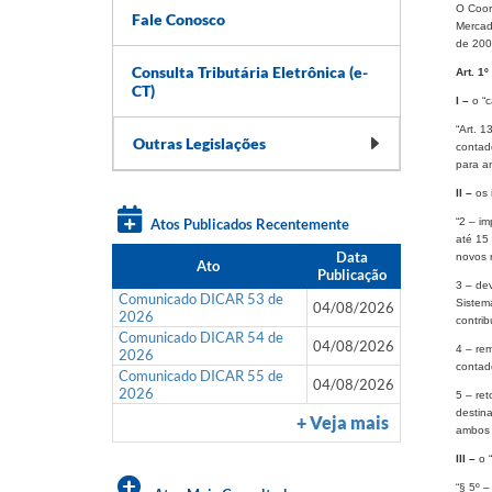
O Coor
Fale Conosco
Mercad
de 200
Consulta Tributária Eletrônica (e-
Art. 1º
CT)
I –
o “c
“Art. 1
Outras Legislações
contad
para am
II –
os i
Atos Publicados Recentemente
“2 – i
até 15
Data
novos r
Ato
Publicação
3 – dev
Comunicado DICAR 53 de
Sistem
04/08/2026
2026
contrib
Comunicado DICAR 54 de
04/08/2026
4 – re
2026
contad
Comunicado DICAR 55 de
04/08/2026
2026
5 – ret
destin
+ Veja mais
ambos o
III –
o “
“§ 5º –