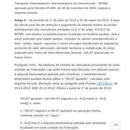
Transporte Interestadual e Intermunicipal e de Comunicação - RICMS,
aprovado pelo Decreto 45.490, de 30 de novembro de 2000, expede a
seguinte portaria:
Artigo 1°
- No período de 1º de julho de 2012 a 31 de março de 2014, a base
de cálculo para fins de retenção e pagamento do imposto relativo às saídas
subsequentes das mercadorias arroladas no § 1º do artigo 313-Z17 do
RICMS, com destino a estabelecimento localizado em território paulista, será o
preço praticado pelo sujeito passivo, incluídos os valores correspondentes a
frete, carreto, seguro, impostos e outros encargos transferíveis ao adquirente,
acrescido do valor adicionado calculado mediante a multiplicação do preço
praticado pelo Índice de Valor Adicionado Setorial - IVA-ST relacionado no
Anexo Único.
Parágrafo único - Na hipótese de entrada de mercadoria proveniente de outra
unidade da Federação cuja saída interna seja tributada com alíquota superior
à alíquota interestadual aplicada pelo remetente, o estabelecimento
destinatário paulista deverá utilizar o "IVA-ST ajustado", calculado pela
seguinte fórmula: (Redação dada ao parágrafo pela Portaria
CAT-156/12
, de
19-12-2012; DOE 20-12-2012; Efeitos a partir de 1º de janeiro de 2013)
IVA-ST ajustado = [(1+IVA-ST original) x (1 - ALQ inter)/ (1 - ALQ
intra)] -1, onde:
1 - IVA-ST original é o IVA-ST aplicável na operação interna,
conforme previsto no "caput";
2 - ALQ inter é a alíquota interestadual aplicada pelo remetente
localizado em outra unidade da Federação;