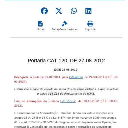
Notas
Redações anteriores
Imprimir
Portaria CAT 120, DE 27-08-2012
(DOE 28-08-2012)
Revogada
, a partir de 01-04-2014, pela
CAT-40/14
, de 24-03-2014 (DOE 25-
03-2014).
Estabelece a base de cálculo na saída dos materiais elétricos, a que se refere
o artigo 313-Z18 do Regulamento do ICMS.
Com as
alterações
da Portaria
CAT-156/12
, de 19-12-2012 (DOE 20-12-
2012).
O Coordenador da Administração Tributária, tendo em vista o disposto nos
artigos 28-A, 28-B e 28-C da Lei 6.374, de 1º de março de 1989, nos artigos
41, caput, 313-Z17 e 313-Z18 do Regulamento do Imposto sobre Operações
Relativas à Circulação de Mercadorias e sobre Prestações de Serviços de