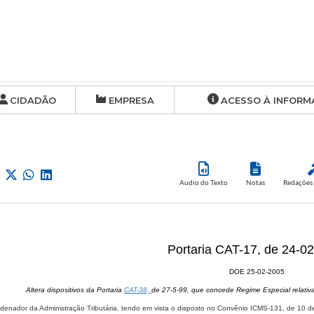
CIDADÃO
EMPRESA
ACESSO À INFORM
Audio do Texto
Notas
Redações 
Portaria CAT-17, de 24-0
DOE 25-02-2005
Altera dispositivos da Portaria
CAT-38,
de 27-5-99, que concede Regime Especial relati
denador da Administração Tributária, tendo em vista o disposto no Convênio ICMS-131, de 10 