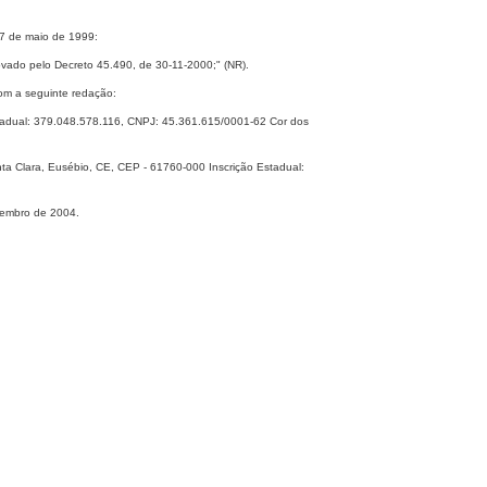
27 de maio de 1999:
vado pelo Decreto 45.490, de 30-11-2000;" (NR).
om a seguinte redação:
stadual: 379.048.578.116, CNPJ: 45.361.615/0001-62 Cor dos
lara, Eusébio, CE, CEP - 61760-000 Inscrição Estadual:
ezembro de 2004.