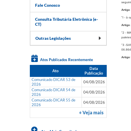
seguint
Fale Conosco
Artigo 
"I - à
Consulta Tributária Eletrônica (e-
CT)
Artigo 
"2 - M
Outras Legislações
paletes
"3 -SA
06.864
Artigo 
Atos Publicados Recentemente
Data
Ato
Publicação
Comunicado DICAR 53 de
04/08/2026
2026
Comunicado DICAR 54 de
04/08/2026
2026
Comunicado DICAR 55 de
04/08/2026
2026
+ Veja mais