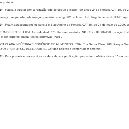
e portaria:
1º
- Passa a vigorar com a redação que se segue o inciso I do artigo 2° da Portaria CAT-38, de 
 operação amparada pela isenção prevista no artigo 82 do Anexo I do Regulamento do ICMS, apro
2º
- Ficam acrescentados os itens 2 e 3 ao Anexo da Portaria CAT-38, de 27 de maio de 1999, c
ATRA DO BRASIL LTDA. Av. Industrial, 775, Itaquaquecetuba, SP, CEP - 08586-150 Inscrição E
 e contentores: palha. Marca distintiva: "PBR"."
NTA CLARA INDÚSTRIA E COMÉRCIO DE ALIMENTOS LTDA. Rua Santa Clara, 100, Parque Santa C
.509-0, CNPJ: 63.310.411/0001-01 Cor dos paletes e contentores: amarela."
3º
- Esta portaria entra em vigor na data de sua publicação, produzindo efeitos desde 15 de d