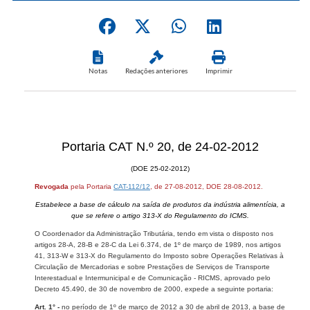
Notas
Redações anteriores
Imprimir
Portaria CAT N.º 20, de 24-02-2012
(DOE 25-02-2012)
Revogada
pela Portaria
CAT-112/12
, de 27-08-2012, DOE 28-08-2012.
Estabelece a base de cálculo na saída de produtos da indústria alimentícia, a
que se refere o artigo 313-X do Regulamento do ICMS.
O Coordenador da Administração Tributária, tendo em vista o disposto nos
artigos 28-A, 28-B e 28-C da Lei 6.374, de 1º de março de 1989, nos artigos
41, 313-W e 313-X do Regulamento do Imposto sobre Operações Relativas à
Circulação de Mercadorias e sobre Prestações de Serviços de Transporte
Interestadual e Intermunicipal e de Comunicação - RICMS, aprovado pelo
Decreto 45.490, de 30 de novembro de 2000, expede a seguinte portaria:
Art. 1° -
no período de 1º de março de 2012 a 30 de abril de 2013, a base de