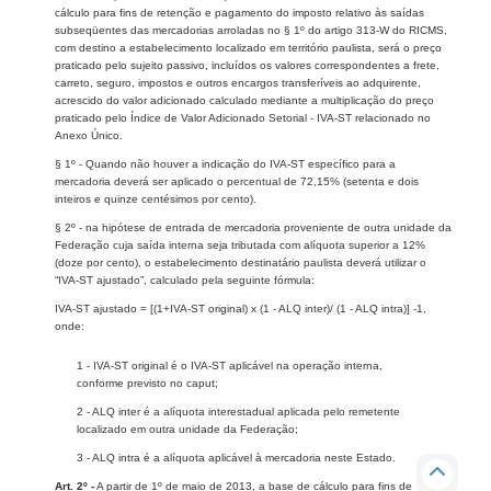
cálculo para fins de retenção e pagamento do imposto relativo às saídas
subseqüentes das mercadorias arroladas no § 1º do artigo 313-W do RICMS,
com destino a estabelecimento localizado em território paulista, será o preço
praticado pelo sujeito passivo, incluídos os valores correspondentes a frete,
carreto, seguro, impostos e outros encargos transferíveis ao adquirente,
acrescido do valor adicionado calculado mediante a multiplicação do preço
praticado pelo Índice de Valor Adicionado Setorial - IVA-ST relacionado no
Anexo Único.
§ 1º - Quando não houver a indicação do IVA-ST específico para a
mercadoria deverá ser aplicado o percentual de 72,15% (setenta e dois
inteiros e quinze centésimos por cento).
§ 2º - na hipótese de entrada de mercadoria proveniente de outra unidade da
Federação cuja saída interna seja tributada com alíquota superior a 12%
(doze por cento), o estabelecimento destinatário paulista deverá utilizar o
“IVA-ST ajustado”, calculado pela seguinte fórmula:
IVA-ST ajustado = [(1+IVA-ST original) x (1 - ALQ inter)/ (1 - ALQ intra)] -1,
onde:
1 - IVA-ST original é o IVA-ST aplicável na operação interna,
conforme previsto no caput;
2 - ALQ inter é a alíquota interestadual aplicada pelo remetente
localizado em outra unidade da Federação;
3 - ALQ intra é a alíquota aplicável à mercadoria neste Estado.
Art. 2º -
A partir de 1º de maio de 2013, a base de cálculo para fins de