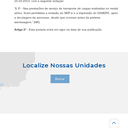
10-10-2013, com a seguinte redação:
“§ 3º - Nas prestações de serviço de transporte de cargas realizadas no modal
aéreo, ficam permitidas a emissão do MDF-e e a impressão do DAMDFE, após
a decolagem da aeronave, desde que ocorram antes da primeira
aterrissagem.” (NR).
Artigo 2º
- Esta portaria entra em vigor na data de sua publicação.
Localize Nossas Unidades
Buscar