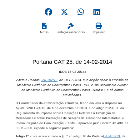
Notas
Redações anteriores
Imprimir
Portaria CAT 25, de 14-02-2014
(DOE 15-02-2014)
Altera a Portaria
CAT-102/13
, de 10-10-2013, que dispõe sobre a emissão do
Manifesto Eletrônico de Documentos Fiscais - MDF-e, do Documento Auxiliar
do Manifesto Eletrônico de Documentos Fiscais - DAMDFE e dá outras
providências.
O Coordenador da Administração Tributária, tendo em vista o disposto no
Ajuste SINIEF-24/13, de 6 de dezembro de 2013, e no artigo 212-O, X, do
Regulamento do Imposto sobre Operações Relativas à Circulação de
Mercadorias e sobre Prestações de Serviços de Transporte Interestadual e
Intermunicipal e de Comunicação - RICMS, aprovado pelo Decreto 45.490, de
30-11-2000, expede a seguinte portaria:
Artigo 1º
- Fica acrescentado o § 3º ao artigo 10 da Portaria
CAT-102/13
, de