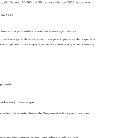
ado pelo Decreto 45.490, de 30 de novembro de 2000, expede a
o de 1998:
, bem como para efetuar qualquer intervenção técnica:
de modelo original de equipamento ou pelo importador da respectiva
e o rompimento das etiquetas e lacres internos a que se refere o §
gabinete;
ionados no § 3 desde que:
 perante o fabricante, Termo de Responsabilidade por quaisquer
ário em decorrência de irregularidades cometidas pelo