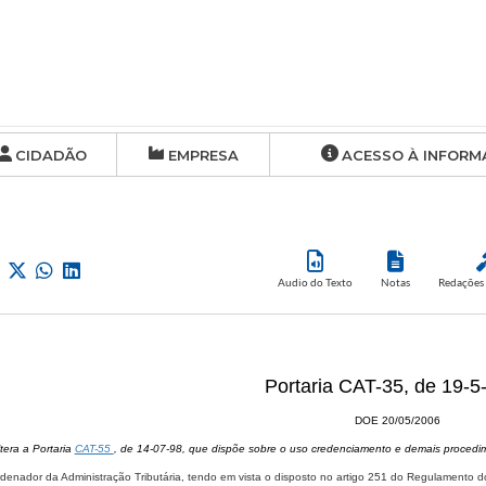
CIDADÃO
EMPRESA
ACESSO À INFORM
Audio do Texto
Notas
Redações 
Portaria CAT-35, de 19-5
DOE 20/05/2006
tera a Portaria
CAT-55
, de 14-07-98, que dispõe sobre o uso credenciamento e demais procedim
denador da Administração Tributária, tendo em vista o disposto no artigo 251 do Regulamento d