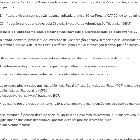
Prestações de Serviços de Transporte Interestadual e Intermunicipal e de Comunicação, aprov
e portaria:
1º
- Passa a vigorar com redação adiante indicada o artigo 39 da Portaria CAT-55, de 14 de julh
 39 - Poderão ser credenciados pela Diretoria Executiva da Administração Tributária - DEAT:
abricante do equipamento, para garantir o funcionamento e a inviolabilidade de equipamento ECF
tro estabelecimento, possuidor de “Atestado de Capacitação Técnica” fornecido pelo fabricante 
informado por meio do Posto Fiscal Eletrônico, para efetuar intervenção técnica que não impliqu
 A Secretaria da Fazenda manterá cadastro atualizado dos estabelecimentos credenciados.
 O credenciamento poderá ser, a qualquer tempo, alterado, suspenso ou cassado.
Somente o fabricante será credenciado para etiquetar e lacrar internamente:
-as extremidades do cabo que liga a Memória Fiscal à Placa Controladora Fiscal (PCF) e esta ao 
-a Memória de Fita-detalhe (MFD);
-o dispositivo de “software” básico do ECF.
O fabricante poderá delegar a intervenção técnica relativa à manutenção dos dispositivos menc
-seja efetuada à pessoa física do sócio ou do titular da empresa interventora, que subscreverá,
regularidades das quais decorram ou possam decorrer práticas lesivas ao fisco;
o interventor técnico:
a) atue em nome do fabricante, que será o responsável por eventuais prejuízos causados ao er