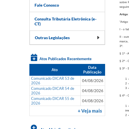
sobre 
Fale Conosco
seguint
Artigo 
Consulta Tributária Eletrônica (e-
“Artigo
CT)
I - o f
Outras Legislações
II - ou
marca, 
3º.
§ 1º -
Atos Publicados Recentemente
§ 2º -
Data
§ 3º - 
Ato
Publicação
Comunicado DICAR 53 de
1 
04/08/2026
2026
2 
Comunicado DICAR 54 de
3 
04/08/2026
2026
§ 4º - 
Comunicado DICAR 55 de
04/08/2026
2026
1 
+ Veja mais
ir
2 -