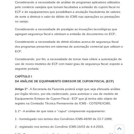
Considerando a necessidade de análise de programas aplicativos utilizados
pelo comércio varejista que tornam facultativa a emissão do cupom fiscal no
ECF e de equipamentos que possibilitam a anulação fraudulenta de valores
de sorte a diminuir o valor do débito do ICMS nas operações ou prestações
no varejo;
Considerando a necessidade de prestigiar as inovações tecnológicas que
agregam segurança fiscal e otimizam a emissão de documentos no ECF;
Considerando a necessidade de dirimir dúvidas acerca de segurança fiscal
dos programas presentes em sistemas de automação comercial que utilizam o
ECF;
Considerando, por fim, a necessidade de tornar mais célere a autorização de
uso de novos modelos de ECF com maior grau de segurança fiscal; expede a
seguinte portaria:
CAPÍTULO I
DA ANÁLISE DE EQUIPAMENTO EMISSOR DE CUPOM FISCAL (ECF)
Artigo 1º
- A Secretaria da Fazenda poderá exigir que seja efetuada análise
por órgão técnico, por ela credenciado, para autorizar o uso de modelo de
Equipamento Emissor de Cupom Fiscal - ECF que já tenha sido objeto de
registro na Comissão Técnica Permanente do ICMS - COTEPE/ICMS.
§ 1º - A análise de que trata o "caput" compreende equipamento:
1 - homologado nos termos dos Convênios ICMS-48/99 de 23-7-1999;
2 - registrado nos termos do Convênio ICMS-16/03 de 4-4-2003.