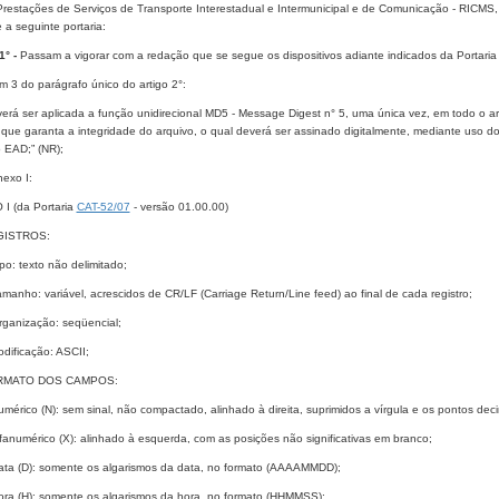
Prestações de Serviços de Transporte Interestadual e Intermunicipal e de Comunicação - RICMS
a seguinte portaria:
1° -
Passam a vigorar com a redação que se segue os dispositivos adiante indicados da Portari
em 3 do parágrafo único do artigo 2°:
verá ser aplicada a função unidirecional MD5 - Message Digest n° 5, uma única vez, em todo o ar
que garanta a integridade do arquivo, o qual deverá ser assinado digitalmente, mediante uso d
o EAD;” (NR);
nexo I:
I (da Portaria
CAT-52/07
- versão 01.00.00)
GISTROS:
ipo: texto não delimitado;
amanho: variável, acrescidos de CR/LF (Carriage Return/Line feed) ao final de cada registro;
rganização: seqüencial;
odificação: ASCII;
ORMATO DOS CAMPOS:
umérico (N): sem sinal, não compactado, alinhado à direita, suprimidos a vírgula e os pontos dec
lfanumérico (X): alinhado à esquerda, com as posições não significativas em branco;
Data (D): somente os algarismos da data, no formato (AAAAMMDD);
Hora (H): somente os algarismos da hora, no formato (HHMMSS);