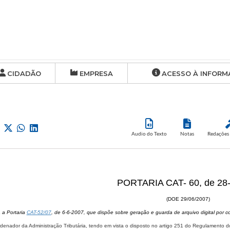
CIDADÃO
EMPRESA
ACESSO À INFORM
Audio do Texto
Notas
Redações 
PORTARIA CAT- 60, de 28
(DOE 29/06/2007)
a a Portaria
CAT-52/07
, de 6-6-2007, que dispõe sobre geração e guarda de arquivo digital por 
denador da Administração Tributária, tendo em vista o disposto no artigo 251 do Regulamento d