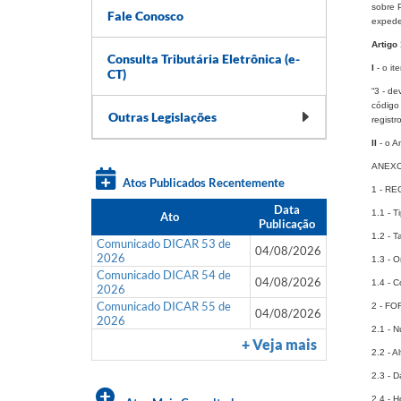
sobre 
Fale Conosco
expede 
Artigo 
Consulta Tributária Eletrônica (e-
I
- o it
CT)
“3 - de
código 
Outras Legislações
registr
II
- o A
ANEXO 
Atos Publicados Recentemente
1 - RE
Data
1.1 - T
Ato
Publicação
1.2 - T
Comunicado DICAR 53 de
04/08/2026
2026
1.3 - O
Comunicado DICAR 54 de
04/08/2026
1.4 - C
2026
Comunicado DICAR 55 de
2 - F
04/08/2026
2026
2.1 - N
+ Veja mais
2.2 - A
2.3 - 
2.4 - 