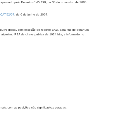
, aprovado pelo Decreto n° 45.490, de 30 de novembro de 2000,
a
CAT-52/07
, de 6 de junho de 2007:
quivo digital, com exceção do registro EAD, para fins de gerar um
o algoritmo RSA de chave pública de 1024 bits, e informado no
imais, com as posições não significativas zeradas;