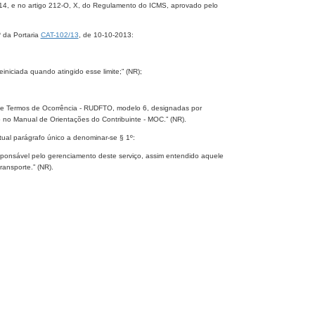
014, e no artigo 212-O, X, do Regulamento do ICMS, aprovado pelo
º da Portaria
CAT-102/13
, de 10-10-2013:
iniciada quando atingido esse limite;” (NR);
ais e Termos de Ocorrência - RUDFTO, modelo 6, designadas por
 no Manual de Orientações do Contribuinte - MOC.” (NR).
ual parágrafo único a denominar-se § 1º:
sponsável pelo gerenciamento deste serviço, assim entendido aquele
ansporte.” (NR).