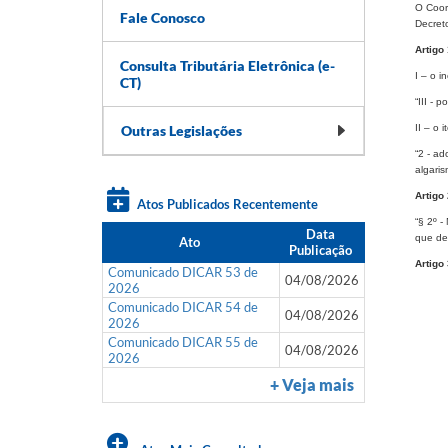
O Coor
Fale Conosco
Decret
Artigo 
Consulta Tributária Eletrônica (e-
I – o in
CT)
“III - 
Outras Legislações
II – o 
“2 - ad
algari
Artigo 
Atos Publicados Recentemente
“§ 2º 
Data
que det
Ato
Publicação
Artigo 
Comunicado DICAR 53 de
04/08/2026
2026
Comunicado DICAR 54 de
04/08/2026
2026
Comunicado DICAR 55 de
04/08/2026
2026
+ Veja mais