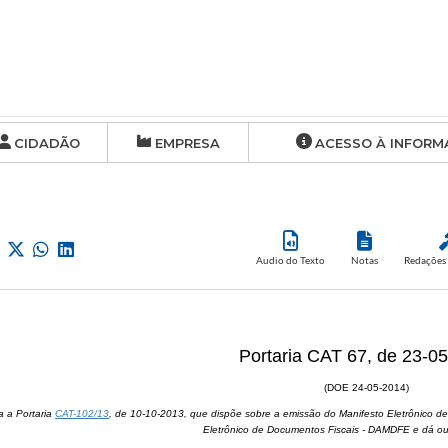
CIDADÃO
EMPRESA
ACESSO À INFORM
Audio do Texto
Notas
Redações 
Portaria CAT 67, de 23-0
(DOE 24-05-2014)
ra a Portaria
CAT-102/13
, de 10-10-2013, que dispõe sobre a emissão do Manifesto Eletrônico d
Eletrônico de Documentos Fiscais - DAMDFE e dá out