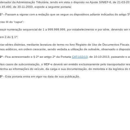
denador da Administração Tributária, tendo em vista o disposto no Ajuste SINIEF-6, de 21-03-2
o 45.490, de 30-11-2000, expede a seguinte portaria:
1º -
Passam a vigorar com a redação que se segue os dispositivos adiante indicados do artigo 5
ciso III do “caput”:
possuir numeração sequencial de 1 a 999.999.999, por estabelecimento e por série, devendo ser re
item 2 do § 1º:
otar séries distintas, mediante lavratura de termo no livro Registro de Uso de Documentos Fisc
smos arábicos, em ordem crescente, sendo vedada a utilização de subsérie, observado o disposto
2º -
Fica acrescentado o § 2º ao artigo 2º da Portaria
CAT-102/13
, de 10-10-2013, passando o at
- Nos casos de subcontratação, o MDF-e deverá ser emitido exclusivamente pelo transportador re
enha as informações do veículo, da carga e sua documentação, do motorista e da logística do tr
3º -
Esta portaria entra em vigor na data de sua publicação.