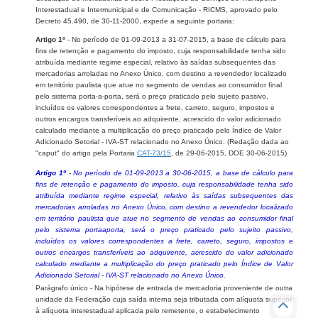
Interestadual e Intermunicipal e de Comunicação - RICMS, aprovado pelo
Decreto 45.490, de 30-11-2000, expede a seguinte portaria:
Artigo 1º
- No período de 01-09-2013 a 31-07-2015, a base de cálculo para
fins de retenção e pagamento do imposto, cuja responsabilidade tenha sido
atribuída mediante regime especial, relativo às saídas subsequentes das
mercadorias arroladas no Anexo Único, com destino a revendedor localizado
em território paulista que atue no segmento de vendas ao consumidor final
pelo sistema porta-a-porta, será o preço praticado pelo sujeito passivo,
incluídos os valores correspondentes a frete, carreto, seguro, impostos e
outros encargos transferíveis ao adquirente, acrescido do valor adicionado
calculado mediante a multiplicação do preço praticado pelo Índice de Valor
Adicionado Setorial - IVA-ST relacionado no Anexo Único. (Redação dada ao
"caput" do artigo pela Portaria
CAT-73/15
, de 29-06-2015, DOE 30-06-2015)
Artigo 1º
- No período de 01-09-2013 a 30-06-2015, a base de cálculo para
fins de retenção e pagamento do imposto, cuja responsabilidade tenha sido
atribuída mediante regime especial, relativo às saídas subsequentes das
mercadorias arroladas no Anexo Único, com destino a revendedor localizado
em território paulista que atue no segmento de vendas ao consumidor final
pelo sistema portaaporta, será o preço praticado pelo sujeito passivo,
incluídos os valores correspondentes a frete, carreto, seguro, impostos e
outros encargos transferíveis ao adquirente, acrescido do valor adicionado
calculado mediante a multiplicação do preço praticado pelo Índice de Valor
Adicionado Setorial - IVA-ST relacionado no Anexo Único.
Parágrafo único - Na hipótese de entrada de mercadoria proveniente de outra
unidade da Federação cuja saída interna seja tributada com alíquota superior
à alíquota interestadual aplicada pelo remetente, o estabelecimento