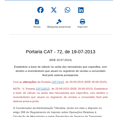
Notas
Redações anteriores
Imprimir
Portaria CAT - 72, de 19-07-2013
(DOE 20-07-2013)
Estabelece a base de cálculo na saída das mercadorias que especifica, com
destino a revendedores que atuam no segmento de vendas a consumidor
final pelo sistema portaaporta.
Com as
alterações
da Portaria
CAT-73/15
, de 29-06-2015 (DOE 30-06-2015).
NOTA - V. Portaria
CAT-118/15
, de 25-09-2015 (DOE 26-09-2015). Estabelece
a base de cálculo na saída das mercadorias que especifica, com destino a
revendedores que atuam no segmento de vendas a consumidor final pelo
sistema porta-a-porta.
O Coordenador da Administração Tributária, tendo em vista o disposto no
artigo 288 do Regulamento do Imposto sobre Operações Relativas à
Circulação de Mercadorias e sobre Prestações de Serviços de Transporte