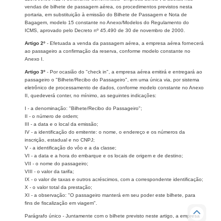
vendas de bilhete de passagem aérea, os procedimentos previstos nesta
portaria, em substituição à emissão do Bilhete de Passagem e Nota de
Bagagem, modelo 15 constante no Anexo/Modelos do Regulamento do
ICMS, aprovado pelo Decreto nº 45.490 de 30 de novembro de 2000.
Artigo 2º
- Efetuada a venda da passagem aérea, a empresa aérea fornecerá
ao passageiro a confirmação da reserva, conforme modelo constante no
Anexo I.
Artigo 3º
- Por ocasião do "check in", a empresa aérea emitirá e entregará ao
passageiro o "Bilhete/Recibo do Passageiro", em uma única via, por sistema
eletrônico de processamento de dados, conforme modelo constante no Anexo
II, quedeverá conter, no mínimo, as seguintes indicações:
I - a denominação: "Bilhete/Recibo do Passageiro";
II - o número de ordem;
III - a data e o local da emissão;
IV - a identificação do emitente: o nome, o endereço e os números da
inscrição, estadual e no CNPJ;
V - a identificação do vôo e a da classe;
VI - a data e a hora do embarque e os locais de origem e de destino;
VII - o nome do passageiro;
VIII - o valor da tarifa;
IX - o valor de taxas e outros acréscimos, com a correspondente identificação;
X - o valor total da prestação;
XI - a observação: "O passageiro manterá em seu poder este bilhete, para
fins de fiscalização em viagem".
Parágrafo único - Juntamente com o bilhete previsto neste artigo, a empresa