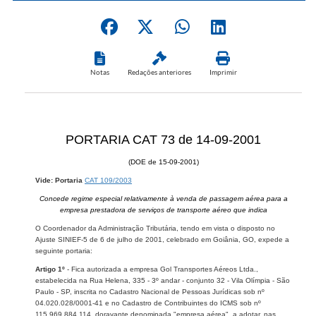
Notas
Redações anteriores
Imprimir
PORTARIA CAT 73 de 14-09-2001
(DOE de 15-09-2001)
Vide: Portaria
CAT 109/2003
Concede regime especial relativamente à venda de passagem aérea para a
empresa prestadora de serviços de transporte aéreo que indica
O Coordenador da Administração Tributária, tendo em vista o disposto no
Ajuste SINIEF-5 de 6 de julho de 2001, celebrado em Goiânia, GO, expede a
seguinte portaria:
Artigo 1º
- Fica autorizada a empresa Gol Transportes Aéreos Ltda.,
estabelecida na Rua Helena, 335 - 3º andar - conjunto 32 - Vila Olímpia - São
Paulo - SP, inscrita no Cadastro Nacional de Pessoas Jurídicas sob nº
04.020.028/0001-41 e no Cadastro de Contribuintes do ICMS sob nº
115.969.884.114, doravante denominada "empresa aérea", a adotar, nas