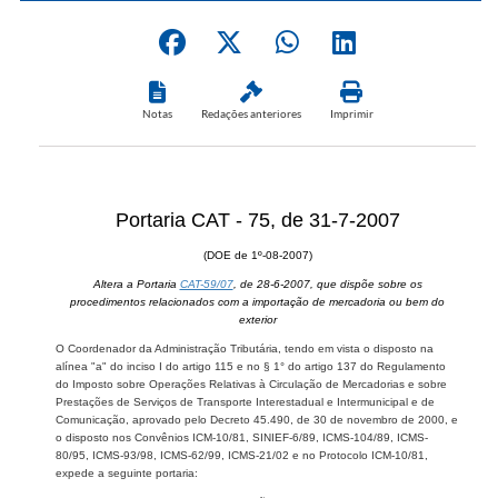
Notas
Redações anteriores
Imprimir
Portaria CAT - 75, de 31-7-2007
(DOE de 1º-08-2007)
Altera a Portaria
CAT-59/07
, de 28-6-2007, que dispõe sobre os
procedimentos relacionados com a importação de mercadoria ou bem do
exterior
O Coordenador da Administração Tributária, tendo em vista o disposto na
alínea "a" do inciso I do artigo 115 e no § 1° do artigo 137 do Regulamento
do Imposto sobre Operações Relativas à Circulação de Mercadorias e sobre
Prestações de Serviços de Transporte Interestadual e Intermunicipal e de
Comunicação, aprovado pelo Decreto 45.490, de 30 de novembro de 2000, e
o disposto nos Convênios ICM-10/81, SINIEF-6/89, ICMS-104/89, ICMS-
80/95, ICMS-93/98, ICMS-62/99, ICMS-21/02 e no Protocolo ICM-10/81,
expede a seguinte portaria: